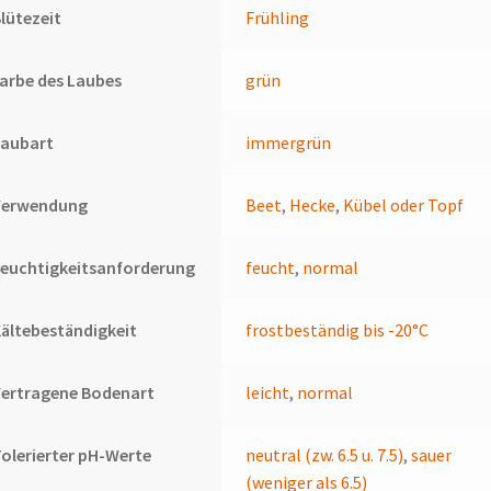
lütezeit
Frühling
arbe des Laubes
grün
Laubart
immergrün
Verwendung
Beet
,
Hecke
,
Kübel oder Topf
euchtigkeitsanforderung
feucht
,
normal
ältebeständigkeit
frostbeständig bis -20°C
Vertragene Bodenart
leicht
,
normal
olerierter pH-Werte
neutral (zw. 6.5 u. 7.5)
,
sauer
(weniger als 6.5)