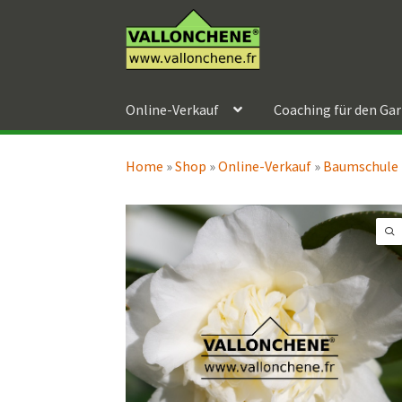
Zur
Zum
Navigation
Inhalt
springen
springen
Online-Verkauf
Coaching für den Ga
Home
»
Shop
»
Online-Verkauf
»
Baumschule