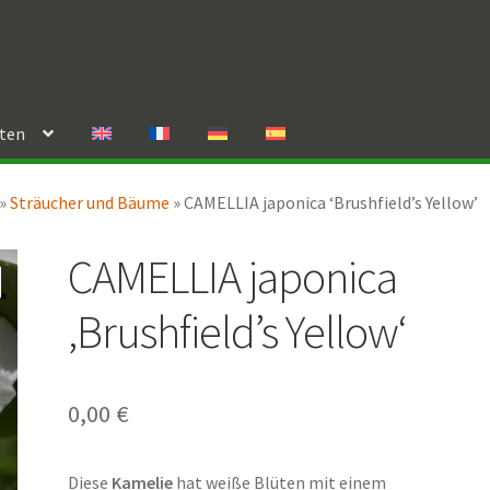
rten
»
Sträucher und Bäume
»
CAMELLIA japonica ‘Brushfield’s Yellow’
CAMELLIA japonica
‚Brushfield’s Yellow‘
0,00
€
Diese
Kamelie
hat weiße Blüten mit einem