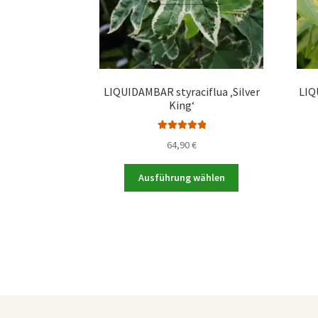
LIQUIDAMBAR styraciflua ‚Silver
LIQ
King‘
Bewertet mit
64,90
€
5.00
von 5
Dieses
Ausführung wählen
Produkt
weist
mehrere
Varianten
auf.
Die
Optionen
können
auf