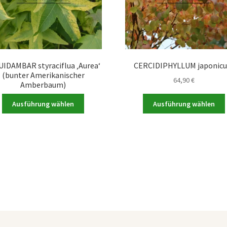
UIDAMBAR styraciflua ‚Aurea‘
CERCIDIPHYLLUM japonic
(bunter Amerikanischer
64,90
€
Amberbaum)
Dieses
Ausführung wählen
Ausführung wählen
Produkt
weist
mehrere
Varianten
auf.
a
Die
Optionen
können
auf
der
Produktseite