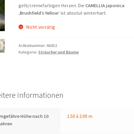
gelb/cremefarbigen Herzen. Die
CAMELLIA japonica
‚Brushfield’s Yellow‘
ist absolut winterhart.
Nicht vorrätig
Artikelnummer:
66452
Kategorie:
Sträucher und Bäume
itere Informationen
ngefähre Höhe nach 10
1.50 à 2.00 m
Jahren