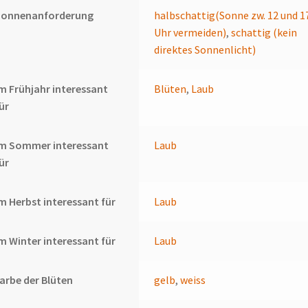
Sonnenanforderung
halbschattig(Sonne zw. 12 und 1
Uhr vermeiden)
,
schattig (kein
direktes Sonnenlicht)
m Frühjahr interessant
Blüten
,
Laub
ür
Im Sommer interessant
Laub
ür
m Herbst interessant für
Laub
m Winter interessant für
Laub
arbe der Blüten
gelb
,
weiss