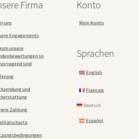
sere Firma
Konto
gewählt
werden
er uns
Mein Konto
sere Engagements
rum unsere
Sprachen
ndenbewertungen so
vorragend sind
English
ferung
cksendung und
Français
ckerstattung
Deutsch
here Zahlung
Español
litätscharta
tzungsbedingungen