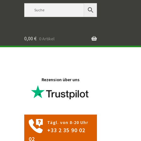
0,00
€
0 Artikel
Rezension über uns
Tägl. von 8-20 Uhr
+33 2 35 90 02
02