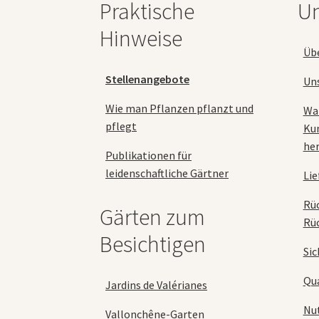
Praktische
Un
der
Produktseite
Hinweise
gewählt
Üb
werden
Stellenangebote
Un
Wie man Pflanzen pflanzt und
Wa
pflegt
Ku
her
Publikationen für
leidenschaftliche Gärtner
Lie
Rü
Gärten zum
Rü
Besichtigen
Sic
Qua
Jardins de Valérianes
Nu
Vallonchêne-Garten