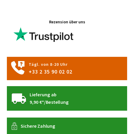
Varianten
auf.
Die
Rezension über uns
Optionen
können
auf
der
Produktseite
gewählt
Tägl. von 8-20 Uhr
werden
+33 2 35 90 02 02
Lieferung ab
9,90 €*/Bestellung
Sichere Zahlung