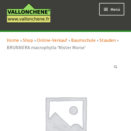
Zur
Zum
Menü
Navigation
Inhalt
springen
springen
Unterm
Online-Verkauf
öffnen
Home
»
Shop
»
Online-Verkauf
»
Baumschule
»
Stauden
»
Unterm
Coaching für den Garten
BRUNNERA macrophylla ‘Mister Morse’
öffnen