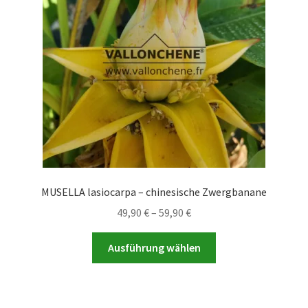
MUSELLA lasiocarpa – chinesische Zwergbanane
Preisspanne:
49,90
€
–
59,90
€
49,90 €
Dieses
bis
Ausführung wählen
Produkt
59,90 €
weist
mehrere