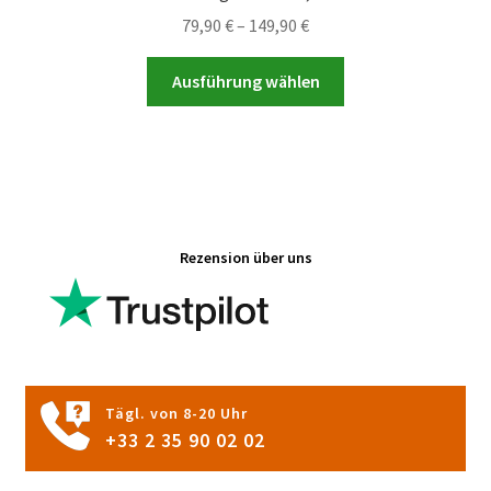
Preisspanne:
79,90
€
–
149,90
€
79,90 €
Dieses
bis
Ausführung wählen
Produkt
149,90 €
weist
mehrere
Varianten
auf.
Die
Rezension über uns
Optionen
können
auf
der
Produktseite
gewählt
Tägl. von 8-20 Uhr
werden
+33 2 35 90 02 02