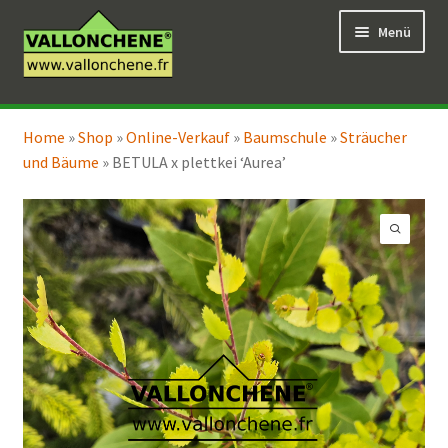
Zur
Zum
Menü
Navigation
Inhalt
springen
springen
Unterm
Online-Verkauf
öffnen
Home
»
Shop
»
Online-Verkauf
»
Baumschule
»
Sträucher
Unterm
Coaching für den Garten
und Bäume
»
BETULA x plettkei ‘Aurea’
öffnen