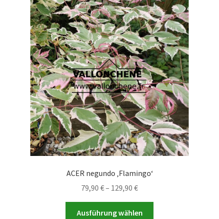
auf.
Die
Optionen
können
auf
der
Produktseite
gewählt
werden
ACER negundo ‚Flamingo‘
Preisspanne:
79,90
€
–
129,90
€
79,90 €
Dieses
bis
Ausführung wählen