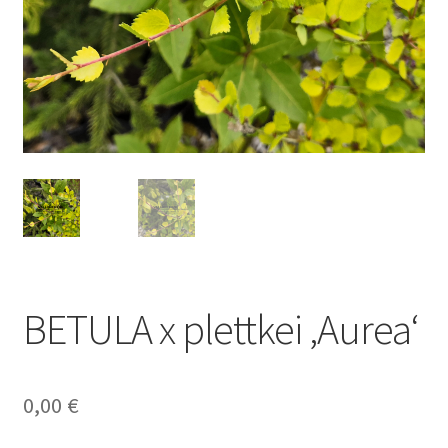
BETULA x plettkei ‚Aurea‘
0,00
€