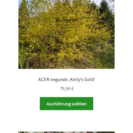
ACER negundo ‚Kelly’s Gold‘
79,90
€
Dieses
Ausführung wählen
Produkt
weist
mehrere
Varianten