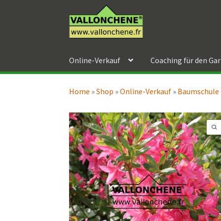
Zur
Zum
Navigation
Inhalt
springen
springen
Online-Verkauf
Coaching für den Ga
Home
»
Shop
»
Online-Verkauf
»
Baumschule