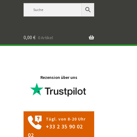
0,00
€
0 Artikel
Rezension über uns
Tägl. von 8-20 Uhr
+33 2 35 90 02
02