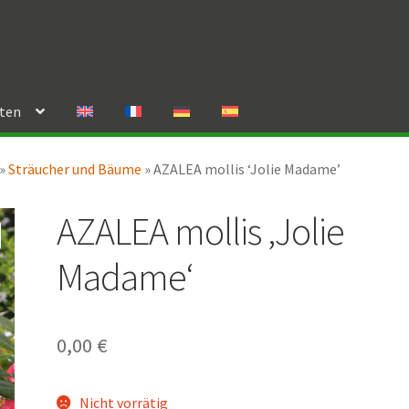
rten
»
Sträucher und Bäume
»
AZALEA mollis ‘Jolie Madame’
AZALEA mollis ‚Jolie
Madame‘
0,00
€
Nicht vorrätig