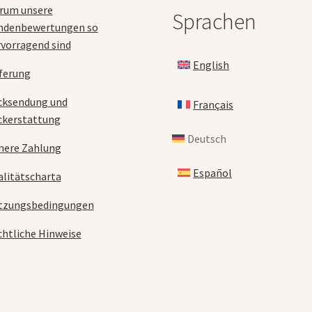
rum unsere
Sprachen
ndenbewertungen so
vorragend sind
English
ferung
cksendung und
Français
ckerstattung
Deutsch
here Zahlung
Español
litätscharta
tzungsbedingungen
htliche Hinweise