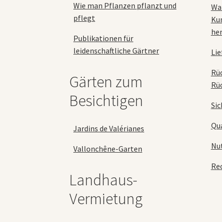
Wie man Pflanzen pflanzt und
Wa
pflegt
Ku
her
Publikationen für
leidenschaftliche Gärtner
Lie
Rü
Gärten zum
Rü
Besichtigen
Sic
Qua
Jardins de Valérianes
Nu
Vallonchêne-Garten
Rec
Landhaus-
Vermietung