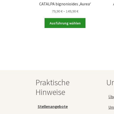
CATALPA bignonioides ‚Aurea‘
Preisspanne:
79,90
€
–
149,90
€
79,90 €
Dieses
bis
Ausführung wählen
Produkt
149,90 €
weist
mehrere
Varianten
auf.
Die
Optionen
können
auf
der
Praktische
Un
Produktseite
gewählt
Hinweise
werden
Üb
Stellenangebote
Un