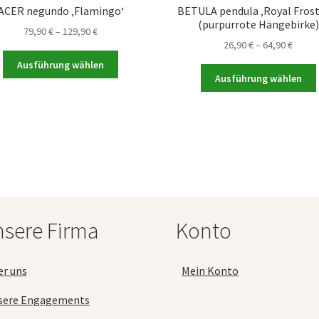
ACER negundo ‚Flamingo‘
BETULA pendula ‚Royal Frost
(purpurrote Hängebirke)
Preisspanne:
79,90
€
–
129,90
€
Preis
26,90
€
–
64,90
€
79,90 €
Dieses
26,90 
bis
Ausführung wählen
Produkt
bis
129,90 €
Ausführung wählen
weist
64,90 
mehrere
Varianten
auf.
a
Die
Optionen
können
auf
der
sere Firma
Konto
Produktseite
gewählt
werden
er uns
Mein Konto
sere Engagements