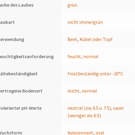
arbe des Laubes
grün
Laubart
nicht immergrün
Verwendung
Beet
,
Kübel oder Topf
euchtigkeitsanforderung
feucht
,
normal
ältebeständigkeit
frostbeständig unter -20°C
Vertragene Bodenart
leicht
,
normal
olerierter pH-Werte
neutral (zw. 6.5 u. 7.5)
,
sauer
(weniger als 6.5)
Wuchsform
buissonnant
,
oval