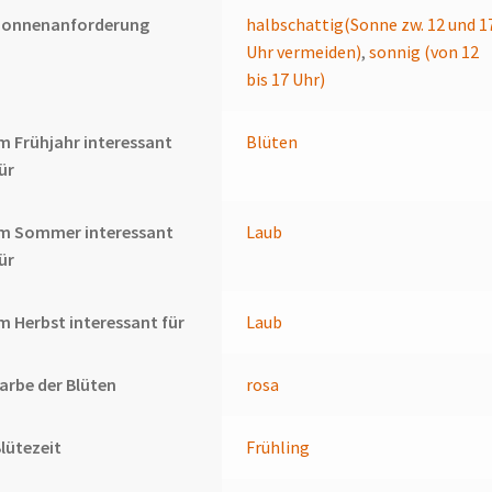
Sonnenanforderung
halbschattig(Sonne zw. 12 und 1
Uhr vermeiden)
,
sonnig (von 12
bis 17 Uhr)
m Frühjahr interessant
Blüten
ür
Im Sommer interessant
Laub
ür
m Herbst interessant für
Laub
arbe der Blüten
rosa
lütezeit
Frühling