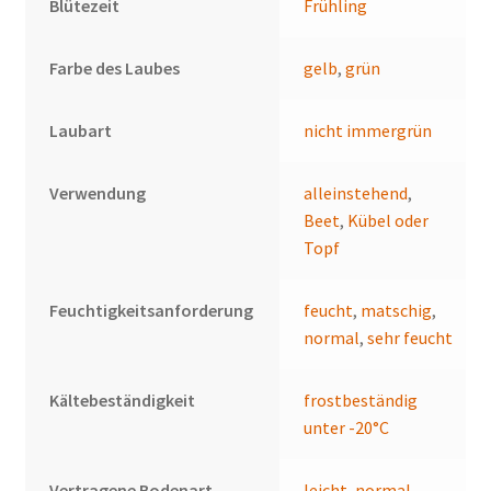
Blütezeit
Frühling
Farbe des Laubes
gelb
,
grün
Laubart
nicht immergrün
Verwendung
alleinstehend
,
Beet
,
Kübel oder
Topf
Feuchtigkeitsanforderung
feucht
,
matschig
,
normal
,
sehr feucht
Kältebeständigkeit
frostbeständig
unter -20°C
Vertragene Bodenart
leicht
,
normal
,