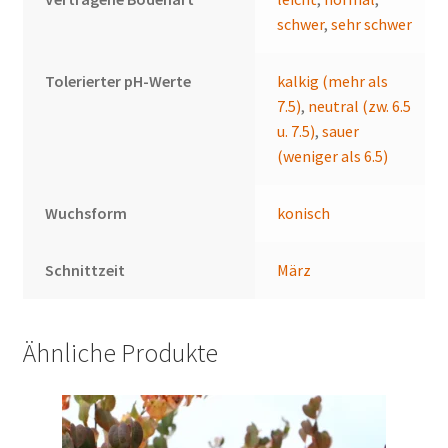
schwer
,
sehr schwer
Tolerierter pH-Werte
kalkig (mehr als
7.5)
,
neutral (zw. 6.5
u. 7.5)
,
sauer
(weniger als 6.5)
Wuchsform
konisch
Schnittzeit
März
Ähnliche Produkte