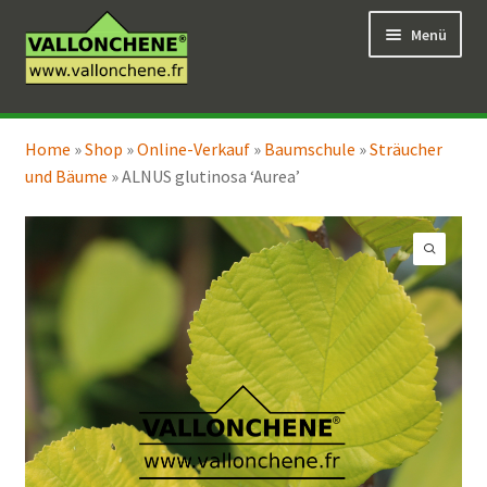
Zur
Zum
Menü
Navigation
Inhalt
springen
springen
Unterm
Online-Verkauf
öffnen
Home
»
Shop
»
Online-Verkauf
»
Baumschule
»
Sträucher
Unterm
Coaching für den Garten
und Bäume
»
ALNUS glutinosa ‘Aurea’
öffnen