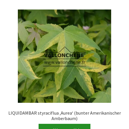
mehrere
Varianten
auf.
Die
Optionen
können
auf
der
Produktseite
gewählt
werden
LIQUIDAMBAR styraciflua ‚Aurea‘ (bunter Amerikanischer
Amberbaum)
Dieses