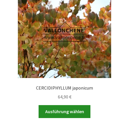
CERCIDIPHYLLUM japonicum
64,90
€
Dieses
Ausführung wählen
Produkt
weist