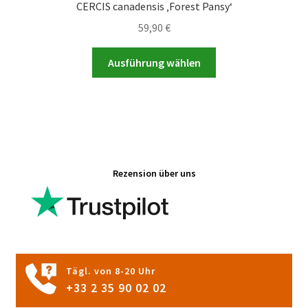
CERCIS canadensis ‚Forest Pansy‘
59,90
€
Dieses
Ausführung wählen
Produkt
weist
mehrere
Varianten
auf.
Die
Rezension über uns
Optionen
können
auf
der
Produktseite
gewählt
Tägl. von 8-20 Uhr
werden
+33 2 35 90 02 02