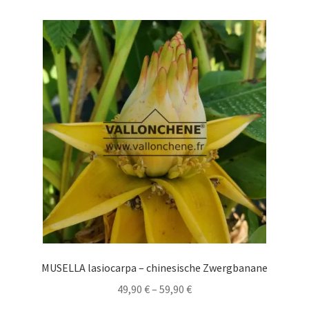
MUSELLA lasiocarpa – chinesische Zwergbanane
Preisspanne:
49,90
€
–
59,90
€
49,90 €