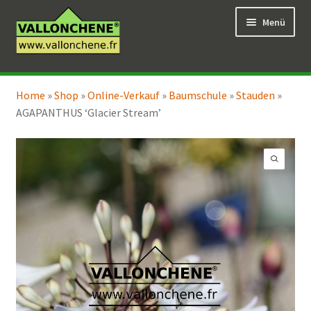
Zur
Zum
Menü
Navigation
Inhalt
springen
springen
Unterm
Online-Verkauf
öffnen
Home
»
Shop
»
Online-Verkauf
»
Baumschule
»
Stauden
»
Unterm
Coaching für den Garten
AGAPANTHUS ‘Glacier Stream’
öffnen