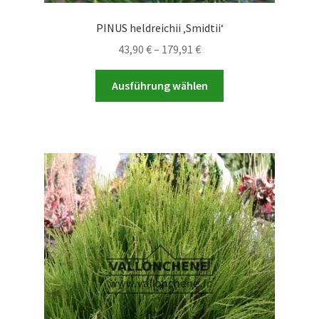
PINUS heldreichii ‚Smidtii‘
Preisspanne:
43,90
€
–
179,91
€
43,90 €
Dieses
bis
Ausführung wählen
Produkt
179,91 €
weist
mehrere
Varianten
auf.
Die
Optionen
können
auf
der
Produktseite
gewählt
werden