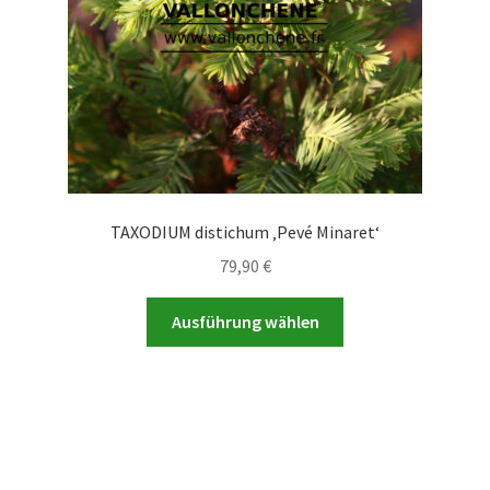
Produktseite
gewählt
werden
TAXODIUM distichum ‚Pevé Minaret‘
79,90
€
Dieses
Ausführung wählen
Produkt
weist
mehrere
Varianten
auf.
Die