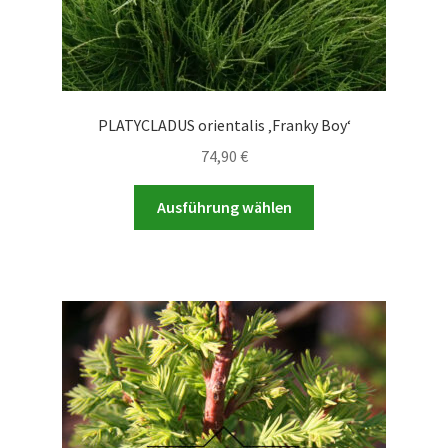
PLATYCLADUS orientalis ‚Franky Boy‘
74,90
€
Dieses
Ausführung wählen
Produkt
weist
mehrere
Varianten
auf.
Die
Optionen
können
auf
der