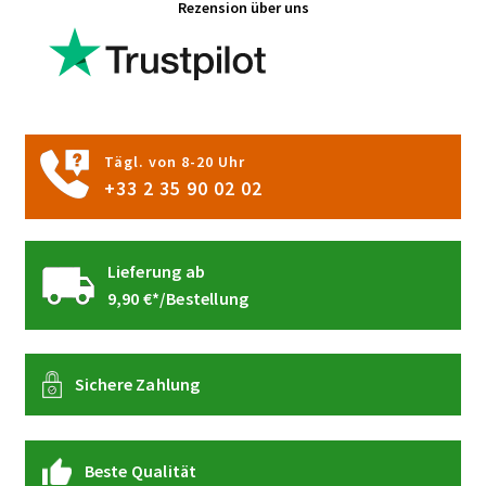
Rezension über uns
Optionen
können
auf
der
Produktseite
gewählt
Tägl. von 8-20 Uhr
werden
+33 2 35 90 02 02
Lieferung ab
9,90 €*/Bestellung
Sichere Zahlung
Beste Qualität