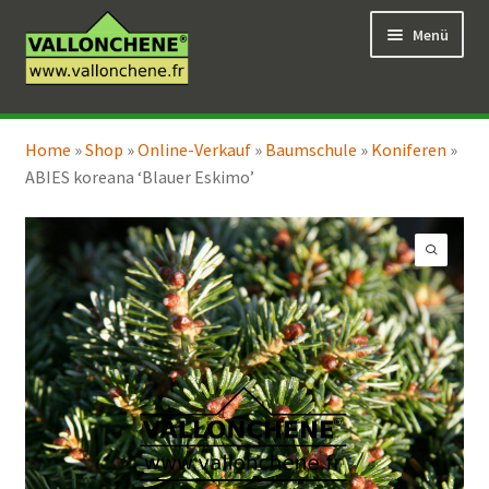
Zur
Zum
Menü
Navigation
Inhalt
springen
springen
Unterm
Online-Verkauf
öffnen
Home
»
Shop
»
Online-Verkauf
»
Baumschule
»
Koniferen
»
Unterm
Coaching für den Garten
ABIES koreana ‘Blauer Eskimo’
öffnen