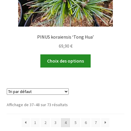
produit
PINUS koraiensis ‘Tong Hua’
69,90
€
Ce
Choix des options
produit
a
plusieurs
variations.
Les
options
Affichage de 37–48 sur 73 résultats
peuvent
être
1
2
3
4
5
6
7
choisies
sur