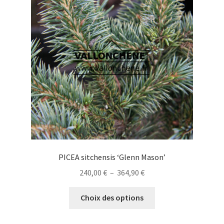
peuvent
être
choisies
sur
la
page
du
produit
PICEA sitchensis ‘Glenn Mason’
Plage
240,00
€
–
364,90
€
de
Ce
prix :
Choix des options
produit
240,00 €
a
à