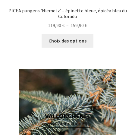
PICEA pungens ‘Niemetz’ – épinette bleue, épicéa bleu du
Colorado
Plage
119,90
€
–
159,90
€
de
Ce
prix :
Choix des options
produit
119,90 €
a
à
plusieurs
159,90 €
variations.
Les
options
peuvent
être
choisies
sur
la
page