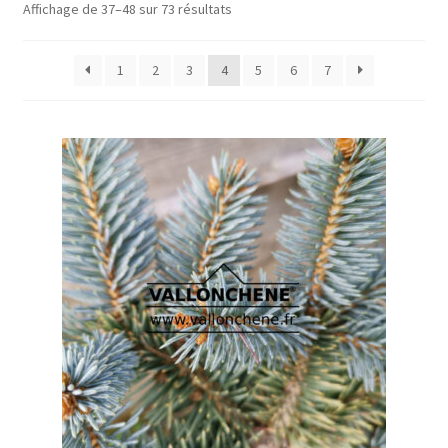
Affichage de 37–48 sur 73 résultats
1
2
3
4
5
6
7