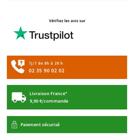
la
page
Vérifiez les avis sur
du
produit
7j/7 de 8h à 20 h
02 35 90 02 02
Livraison France*
9,90 €/commande
Paiement sécurisé