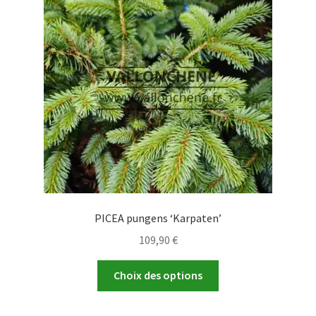
peuvent
être
choisies
sur
la
page
du
produit
PICEA pungens ‘Karpaten’
109,90
€
Ce
Choix des options
produit
a