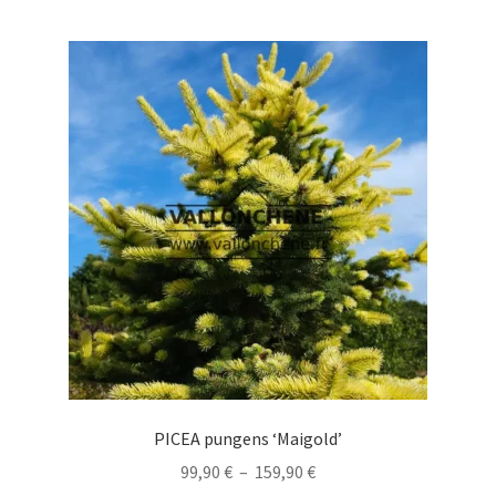
plusieurs
variations.
Les
options
peuvent
être
choisies
sur
la
page
du
produit
PICEA pungens ‘Maigold’
Plage
99,90
€
–
159,90
€