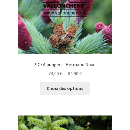
sur
la
page
du
produit
PICEA pungens ‘Hermann Naue’
Plage
74,90
€
–
84,90
€
de
Ce
prix :
Choix des options
produit
74,90 €
a
à
plusieurs
84,90 €
variations.
Les
options