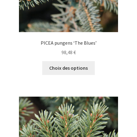
du
produit
PICEA pungens ‘The Blues’
98,48
€
Ce
Choix des options
produit
a
plusieurs
variations.
Les
options
peuvent
être
choisies