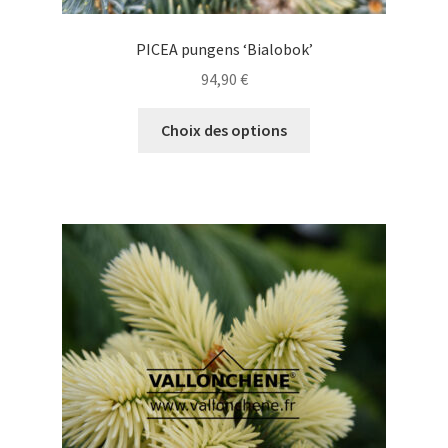
PICEA pungens ‘Bialobok’
94,90
€
Ce
Choix des options
produit
a
plusieurs
variations.
Les
options
peuvent
être
choisies
sur
la
page
du