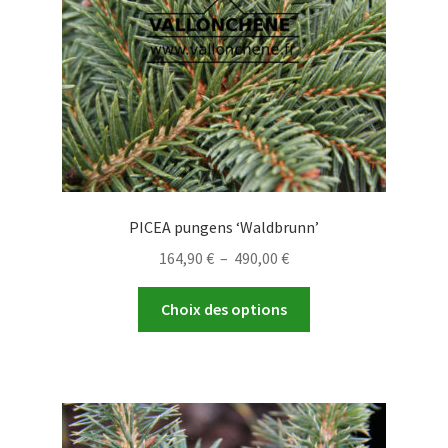
sur
la
page
du
produit
PICEA pungens ‘Waldbrunn’
Plage
164,90
€
–
490,00
€
de
Ce
prix :
Choix des options
produit
164,90 €
a
à
plusieurs
490,00 €
variations.
Les
options