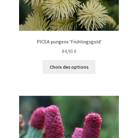
produit
PICEA pungens ‘Frühlingsgold’
84,90
€
Ce
Choix des options
produit
a
plusieurs
variations.
Les
options
peuvent
être
choisies