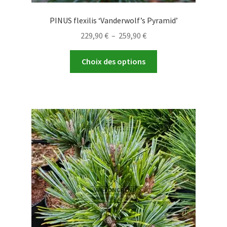
PINUS flexilis ‘Vanderwolf’s Pyramid’
Plage
229,90
€
–
259,90
€
de
Ce
prix :
Choix des options
produit
229,90 €
a
à
plusieurs
259,90 €
variations.
Les
options
peuvent
être
choisies
sur
la
page
du