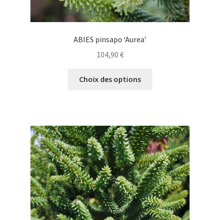
ABIES pinsapo ‘Aurea’
104,90
€
Ce
Choix des options
produit
a
plusieurs
variations.
Les
options
peuvent
être
choisies
sur
la