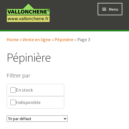
Aller
Aller
Menu
à
au
la
contenu
navigation
Ouvrir
Vente en ligne
le
Home
»
Vente en ligne
»
Pépinière
»
Page 3
Ouvrir
Coaching pour le jardin
menu
le
enfant
Pépinière
menu
enfant
Filtrer par
En stock
Indisponible