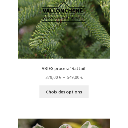
choisies
sur
la
page
du
produit
ABIES procera ‘Rattail’
Plage
379,00
€
–
549,00
€
de
Ce
prix :
Choix des options
produit
379,00 €
a
à
plusieurs
549,00 €
variations.
Les