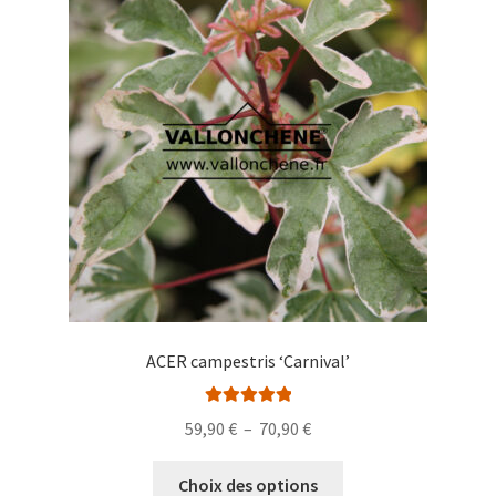
options
peuvent
être
choisies
sur
la
page
du
produit
ACER campestris ‘Carnival’
Note
5.00
sur
Plage
59,90
€
–
70,90
€
5
de
Ce
prix :
Choix des options