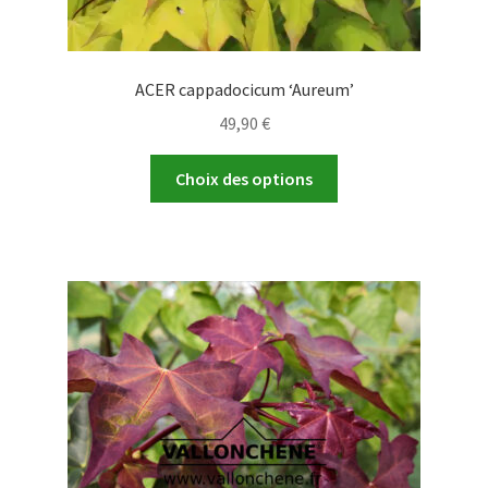
ACER cappadocicum ‘Aureum’
49,90
€
Ce
Choix des options
produit
a
plusieurs
variations.
Les
options
peuvent
être
choisies
sur
la