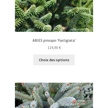
page
du
produit
ABIES pinsapo ‘Fastigiata’
119,90
€
Ce
Choix des options
produit
a
plusieurs
variations.
Les
options
peuvent
être