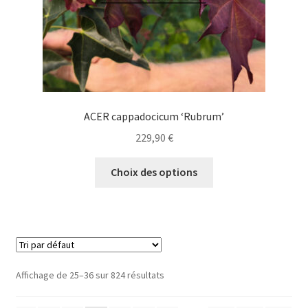
page
du
produit
ACER cappadocicum ‘Rubrum’
229,90
€
Ce
Choix des options
produit
a
plusieurs
variations.
Les
options
Affichage de 25–36 sur 824 résultats
peuvent
être