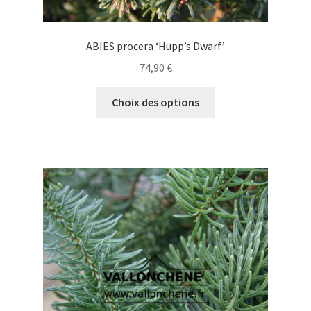
ABIES procera ‘Hupp’s Dwarf’
74,90
€
Ce
Choix des options
produit
a
plusieurs
variations.
Les
options
peuvent
être
choisies
sur
la
page