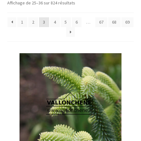
Affichage de 25–36 sur 824 résultats
1
2
3
4
5
6
…
67
68
69