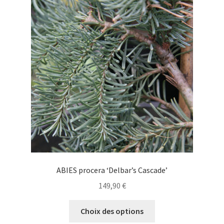
Les
options
peuvent
être
choisies
sur
la
page
du
produit
ABIES procera ‘Delbar’s Cascade’
149,90
€
Ce
Choix des options
produit