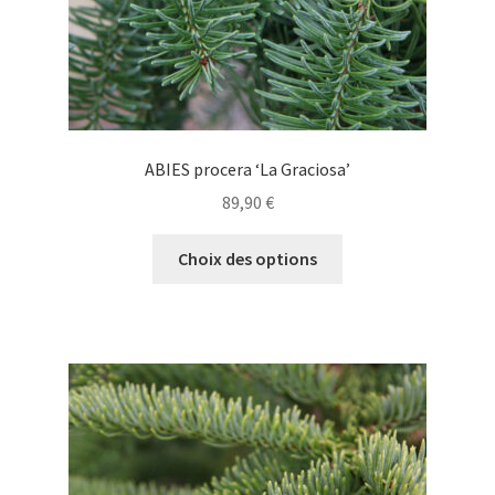
du
produit
ABIES procera ‘La Graciosa’
89,90
€
Ce
Choix des options
produit
a
plusieurs
variations.
Les
options
peuvent
être