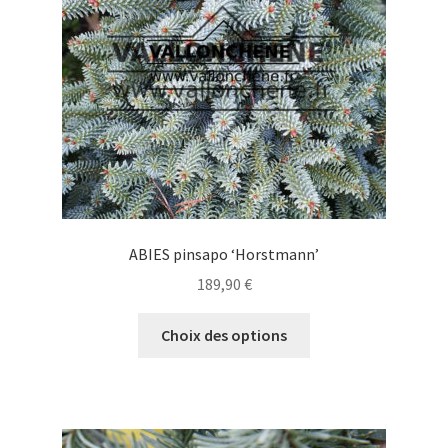
choisies
sur
la
page
du
produit
ABIES pinsapo ‘Horstmann’
189,90
€
Ce
Choix des options
produit
a
plusieurs
variations.