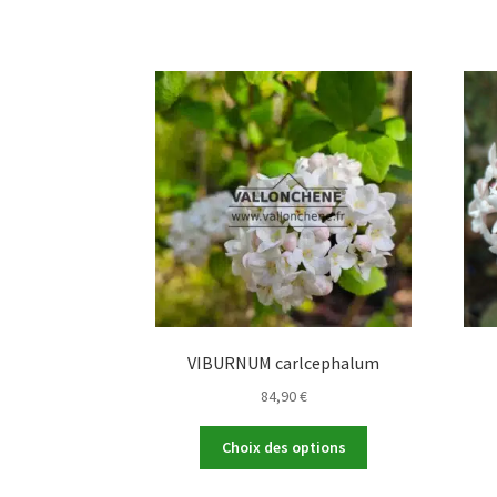
VIBURNUM carlcephalum
84,90
€
Ce
Choix des options
produit
a