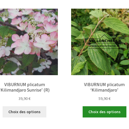
p
variations.
69,90
v
Les
L
options
o
peuvent
p
être
ê
choisies
c
sur
s
la
la
page
p
du
d
produit
p
VIBURNUM plicatum
VIBURNUM plicatum
‘Kilimandjaro Sunrise’ (R)
‘Kilimandjaro’
39,90
€
59,90
€
Ce
C
Choix des options
Choix des options
produit
p
a
a
plusieurs
p