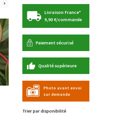
Livraison France*
9,90 €/commande
Paiement sécurisé
Qualité supérieure
Photo avant envoi
sur demande
Trier par disponibilité
e
roduit