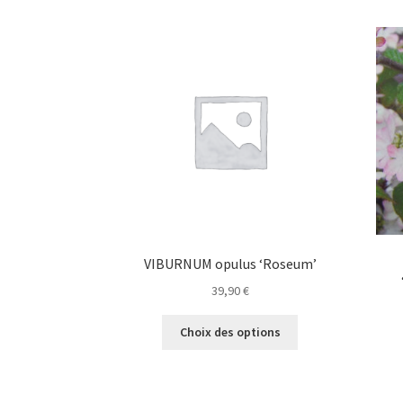
variations.
Les
options
peuvent
être
choisies
sur
la
page
du
produit
VIBURNUM opulus ‘Roseum’
39,90
€
Ce
Choix des options
produit
a
plusieurs
variations.