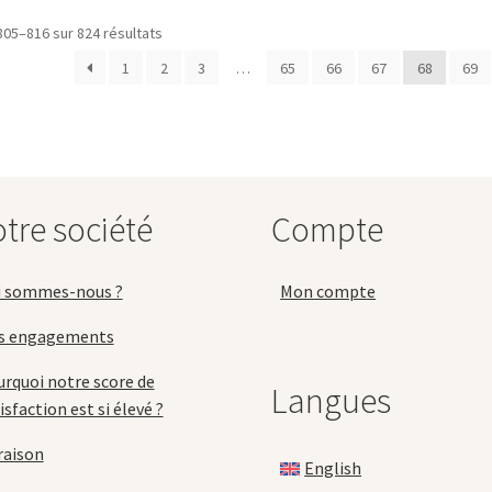
variations.
v
805–816 sur 824 résultats
Les
L
options
o
1
2
3
…
65
66
67
68
69
peuvent
p
être
ê
choisies
c
sur
s
la
la
page
p
tre société
Compte
du
d
produit
p
i sommes-nous ?
Mon compte
s engagements
rquoi notre score de
Langues
isfaction est si élevé ?
raison
English