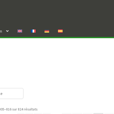
in
le
805–816 sur 824 résultats