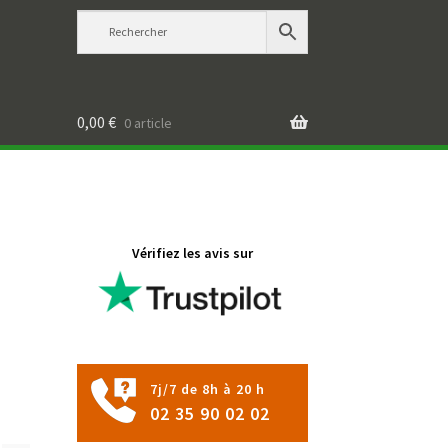
0,00
€
0 article
Vérifiez les avis sur
7j/7 de 8h à 20 h
02 35 90 02 02