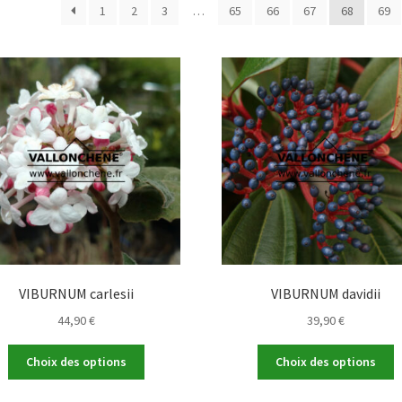
1
2
3
…
65
66
67
68
69
VIBURNUM carlesii
VIBURNUM davidii
44,90
€
39,90
€
Ce
C
Choix des options
Choix des options
produit
p
a
a