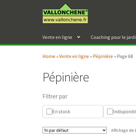
Aller
Aller
à
au
la
contenu
navigation
Vente en ligne
Coaching pour le jard
Home
»
Vente en ligne
»
Pépinière
»
Page 68
Pépinière
Filtrer par
En stock
Indisponib
Affichage de 