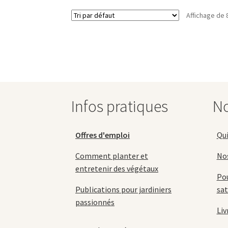
Les
Affichage de 
options
peuvent
être
choisies
sur
la
page
du
Infos pratiques
No
produit
Offres d'emploi
Qu
Comment planter et
No
entretenir des végétaux
Pou
Publications pour jardiniers
sat
passionnés
Liv