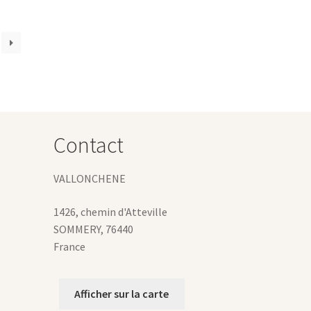
ariations.
es
ptions
euvent
tre
hoisies
ur
age
Contact
u
roduit
VALLONCHENE
1426, chemin d'Atteville
SOMMERY
,
76440
France
Afficher sur la carte