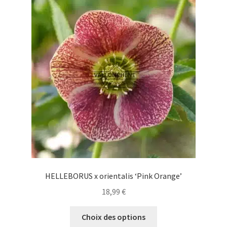
Les
options
peuvent
être
choisies
sur
la
page
du
produit
HELLEBORUS x orientalis ‘Pink Orange’
18,99
€
Ce
Choix des options
produit