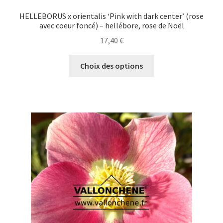
HELLEBORUS x orientalis ‘Pink with dark center’ (rose
avec coeur foncé) – hellébore, rose de Noël
17,40
€
Ce
Choix des options
produit
a
plusieurs
variations.
Les
options
peuvent
être
choisies
sur
la
page
du