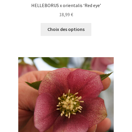
HELLEBORUS x orientalis ‘Red eye’
18,99
€
Ce
Choix des options
produit
a
plusieurs
variations.
Les
options
peuvent
être
choisies
sur
la
page
du
produit