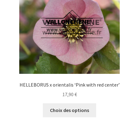
être
choisies
sur
la
page
du
produit
HELLEBORUS x orientalis ‘Pink with red center’
17,90
€
Ce
Choix des options
produit
a
plusieurs
variations.