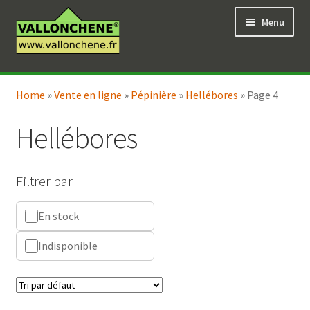
Aller
Aller
Menu
à
au
la
contenu
navigation
Ouvrir
Vente en ligne
le
Home
»
Vente en ligne
»
Pépinière
»
Hellébores
»
Page 4
Ouvrir
Coaching pour le jardin
menu
le
enfant
Hellébores
menu
enfant
Filtrer par
En stock
Indisponible