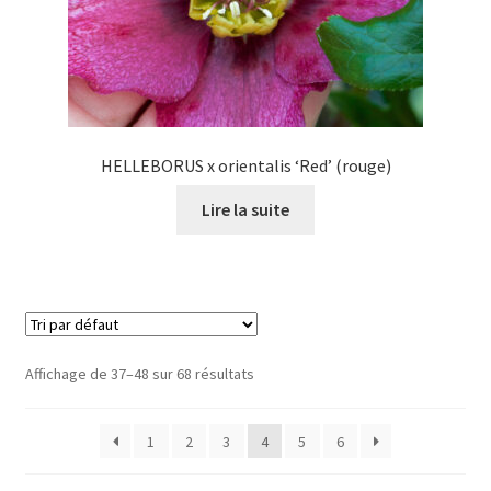
HELLEBORUS x orientalis ‘Red’ (rouge)
Lire la suite
Affichage de 37–48 sur 68 résultats
1
2
3
4
5
6