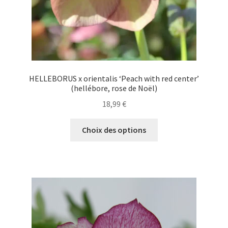
du
produit
HELLEBORUS x orientalis ‘Peach with red center’
(hellébore, rose de Noël)
18,99
€
Ce
Choix des options
produit
a
plusieurs
variations.
Les
options
peuvent
être