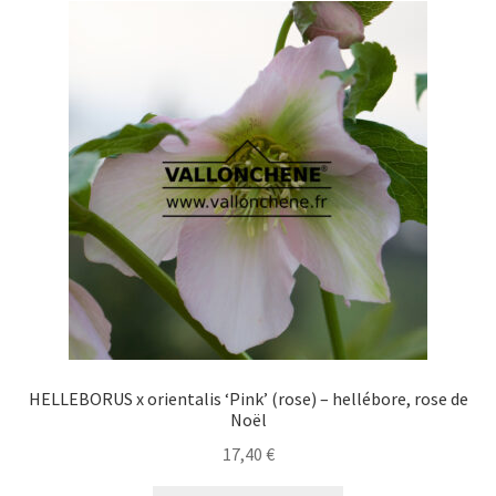
Les
options
peuvent
être
choisies
sur
la
page
du
produit
HELLEBORUS x orientalis ‘Pink’ (rose) – hellébore, rose de
Noël
17,40
€