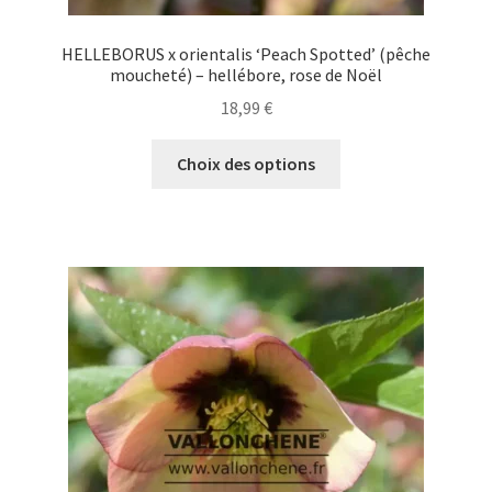
HELLEBORUS x orientalis ‘Peach Spotted’ (pêche
moucheté) – hellébore, rose de Noël
18,99
€
Ce
Choix des options
produit
a
plusieurs
variations.
Les
options
peuvent
être
choisies
sur
la
page