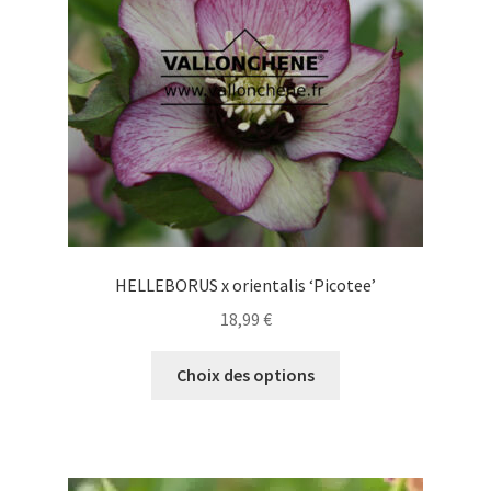
choisies
sur
la
page
du
produit
HELLEBORUS x orientalis ‘Picotee’
18,99
€
Ce
Choix des options
produit
a
plusieurs
variations.