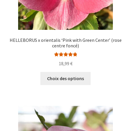
produit
HELLEBORUS x orientalis ‘Pink with Green Center’ (rose
centre foncé)
Note
5.00
sur
18,99
€
5
Ce
Choix des options
produit
a
plusieurs
variations.
Les
options
peuvent