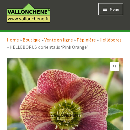
Aller
Aller
Menu
à
au
la
contenu
navigation
Ouvrir
Vente en ligne
le
Home
»
Boutique
»
Vente en ligne
»
Pépinière
»
Hellébores
Ouvrir
Coaching pour le jardin
menu
»
HELLEBORUS x orientalis ‘Pink Orange’
le
enfant
menu
enfant