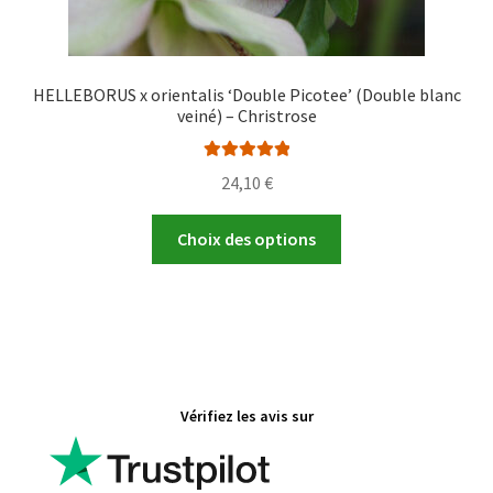
HELLEBORUS x orientalis ‘Double Picotee’ (Double blanc
veiné) – Christrose
Note
5.00
sur
24,10
€
5
Ce
Choix des options
produit
a
plusieurs
variations.
Les
options
Vérifiez les avis sur
peuvent
être
choisies