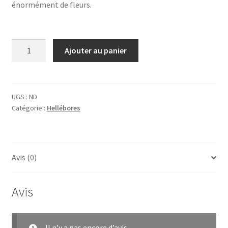
énormément de fleurs.
quantité
Ajouter au panier
de
HELLEBORUS
x
orientalis
UGS :
ND
Catégorie :
Hellébores
'Pink
Orange'
Avis (0)
Avis
Il n’y a pas encore d’avis.