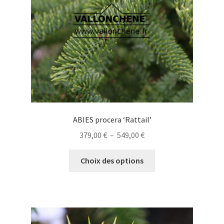
choisies
sur
la
page
du
produit
ABIES procera ‘Rattail’
Plage
379,00
€
–
549,00
€
de
Ce
prix :
Choix des options
produit
379,00 €
a
à
plusieurs
549,00 €
variations.
Les