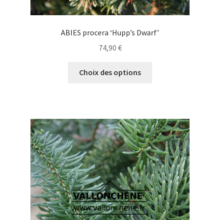
ABIES procera ‘Hupp’s Dwarf’
74,90
€
Ce
Choix des options
produit
a
plusieurs
variations.
Les
options
peuvent
être
choisies
sur
la
page