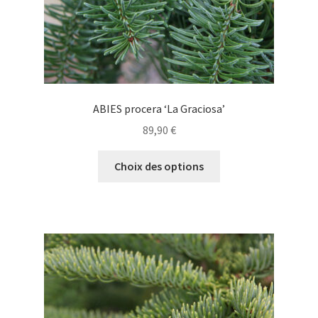
du
produit
ABIES procera ‘La Graciosa’
89,90
€
Ce
Choix des options
produit
a
plusieurs
variations.
Les
options
peuvent
être