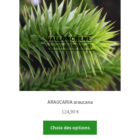
options
peuvent
être
choisies
sur
la
page
du
produit
ARAUCARIA araucana
124,90
€
Ce
Choix des options
produit
a