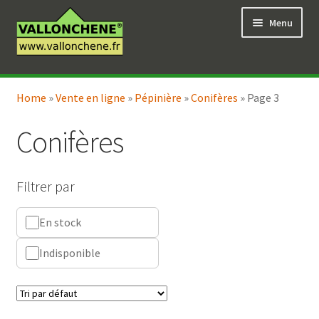
Aller
Aller
Menu
à
au
la
contenu
navigation
Ouvrir
Vente en ligne
le
Home
»
Vente en ligne
»
Pépinière
»
Conifères
»
Page 3
Ouvrir
Coaching pour le jardin
menu
le
enfant
Conifères
menu
enfant
Filtrer par
En stock
Indisponible