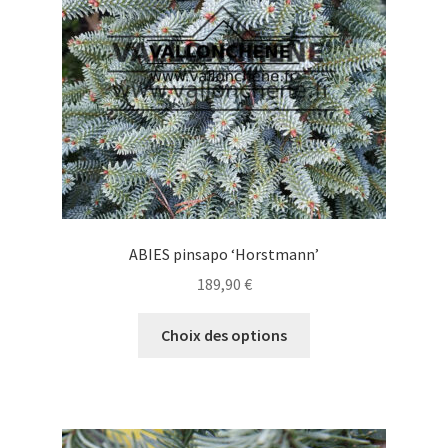
choisies
sur
la
page
du
produit
ABIES pinsapo ‘Horstmann’
189,90
€
Ce
Choix des options
produit
a
plusieurs
variations.