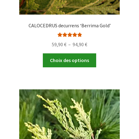
CALOCEDRUS decurrens ‘Berrima Gold’
Note
5.00
sur
Plage
59,90
€
–
94,90
€
5
de
Ce
prix :
Choix des options
produit
59,90 €
a
à
plusieurs
94,90 €
variations.
Les
options
peuvent
être
choisies
sur