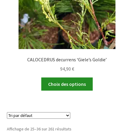
la
page
du
produit
CALOCEDRUS decurrens ‘Giele’s Goldie’
94,90
€
Ce
Choix des options
produit
a
plusieurs
variations.
Les
options
Affichage de 25–36 sur 261 résultats
peuvent