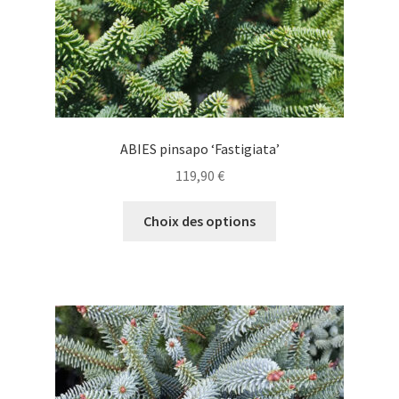
page
du
produit
ABIES pinsapo ‘Fastigiata’
119,90
€
Ce
Choix des options
produit
a
plusieurs
variations.
Les
options
peuvent
être