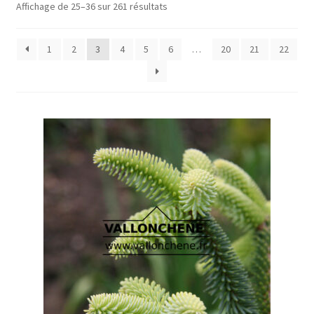
Affichage de 25–36 sur 261 résultats
1
2
3
4
5
6
…
20
21
22