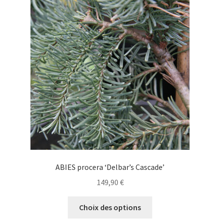
Les
options
peuvent
être
choisies
sur
la
page
du
produit
ABIES procera ‘Delbar’s Cascade’
149,90
€
Ce
Choix des options
produit