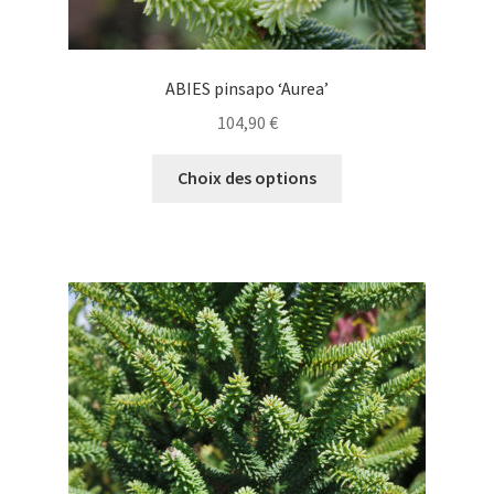
ABIES pinsapo ‘Aurea’
104,90
€
Ce
Choix des options
produit
a
plusieurs
variations.
Les
options
peuvent
être
choisies
sur
la