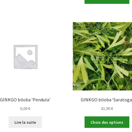
p
a
a
plusieurs
p
variations.
v
Les
L
options
o
peuvent
p
être
ê
choisies
c
sur
s
la
la
page
p
du
d
produit
p
GINKGO biloba ‘Pendula’
GINKGO biloba ‘Saratoga
0,00
€
42,90
€
C
Lire la suite
Choix des options
p