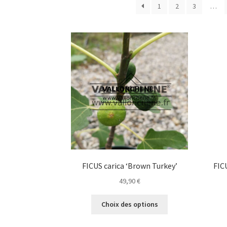
1
2
3
…
FICUS carica ‘Brown Turkey’
FIC
49,90
€
Ce
Choix des options
produit
a