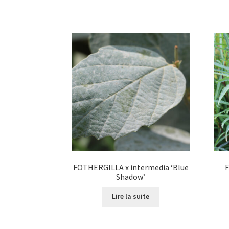
plusieurs
variations.
Les
options
peuvent
être
choisies
sur
la
page
du
produit
FOTHERGILLA x intermedia ‘Blue
F
Shadow’
Lire la suite