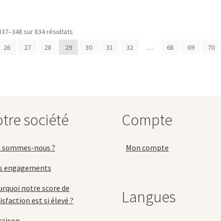
a
p
v
337–348 sur 834 résultats
L
o
26
27
28
29
30
31
32
…
68
69
70
p
ê
c
s
la
p
tre société
Compte
d
p
i sommes-nous ?
Mon compte
s engagements
rquoi notre score de
Langues
isfaction est si élevé ?
raison