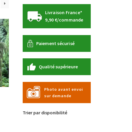
Livraison France*
9,90 €/commande
Paiement sécurisé
Qualité supérieure
Photo avant envoi
sur demande
Trier par disponibilité
e
e
:
roduit