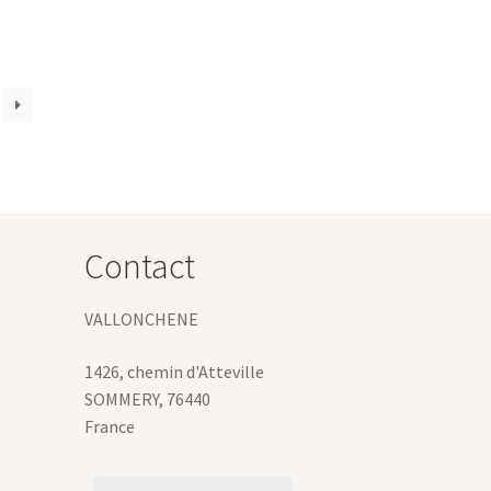
lusieurs
ariations.
es
ptions
euvent
tre
hoisies
ur
age
Contact
u
roduit
VALLONCHENE
1426, chemin d'Atteville
SOMMERY
,
76440
France