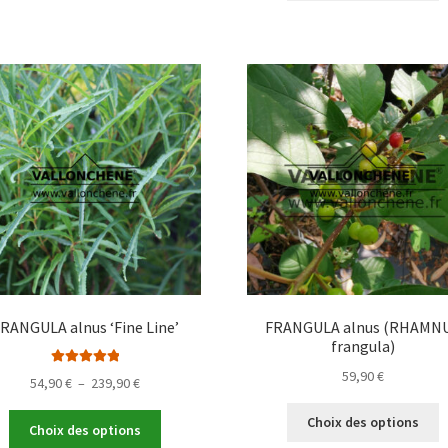
139,
plusieurs
a
à
variations.
p
149,
Les
v
options
L
peuvent
o
être
p
choisies
ê
sur
c
la
s
page
la
du
p
produit
d
p
RANGULA alnus ‘Fine Line’
FRANGULA alnus (RHAMN
frangula)
59,90
€
Note
5.00
sur
Plage
54,90
€
–
239,90
€
5
de
C
Ce
Choix des options
prix :
Choix des options
p
produit