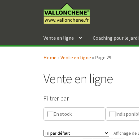
Aller
Aller
à
au
la
contenu
navigation
Vente en ligne
Coaching pour le jard
Home
»
Vente en ligne
»
Page 29
Vente en ligne
Filtrer par
En stock
Indisponib
Affichage de 