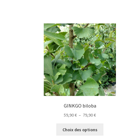
plusieurs
variations.
Les
options
peuvent
être
choisies
sur
la
page
du
produit
GINKGO biloba
Plage
59,90
€
–
79,90
€
de
Ce
prix :
Choix des options
produit
59,90 €