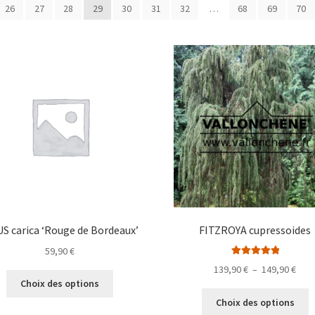
26
27
28
29
30
31
32
…
68
69
70
US carica ‘Rouge de Bordeaux’
FITZROYA cupressoides
59,90
€
Note
5.00
sur
Plag
139,90
€
–
149,90
€
Ce
5
Choix des options
de
produit
C
prix 
Choix des options
a
p