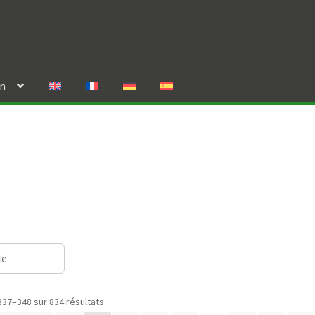
in
le
337–348 sur 834 résultats