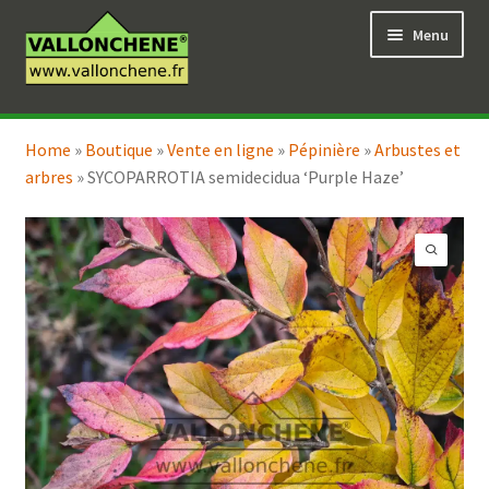
Aller
Aller
Menu
à
au
la
contenu
navigation
Ouvrir
Vente en ligne
le
Home
»
Boutique
»
Vente en ligne
»
Pépinière
»
Arbustes et
Ouvrir
Coaching pour le jardin
menu
arbres
»
SYCOPARROTIA semidecidua ‘Purple Haze’
le
enfant
menu
enfant