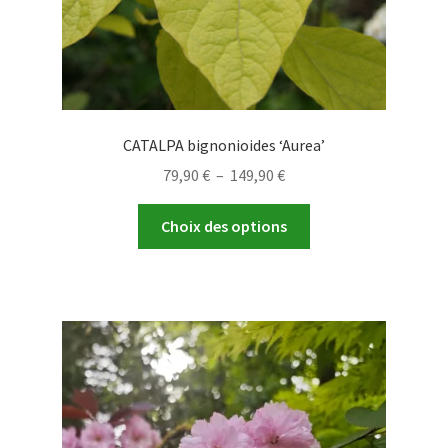
CATALPA bignonioides ‘Aurea’
Plage
79,90
€
–
149,90
€
de
Ce
prix :
Choix des options
produit
79,90 €
a
à
plusieurs
149,90 €
variations.
Les
options
peuvent
être
choisies