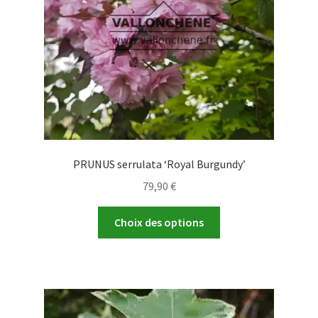
sur
la
page
du
produit
PRUNUS serrulata ‘Royal Burgundy’
79,90
€
Ce
Choix des options
produit
a
plusieurs
variations.
Les