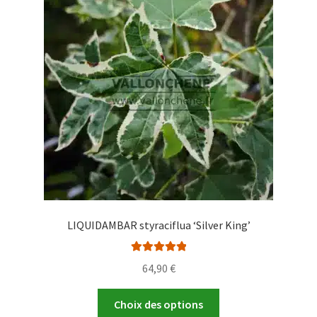
options
peuvent
être
choisies
sur
la
page
du
produit
LIQUIDAMBAR styraciflua ‘Silver King’
Note
5.00
sur
64,90
€
5
Ce
Choix des options
produit