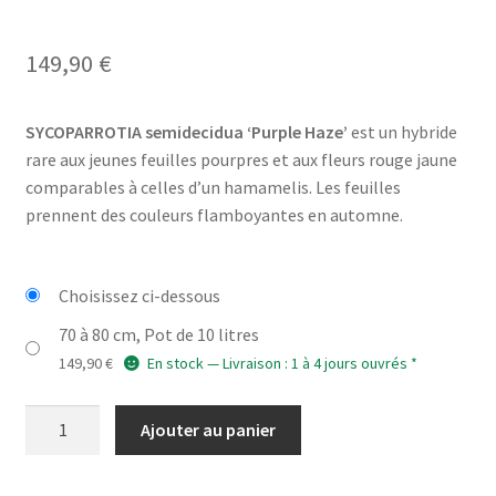
149,90
€
SYCOPARROTIA semidecidua ‘Purple Haze’
est un hybride
rare aux jeunes feuilles pourpres et aux fleurs rouge jaune
comparables à celles d’un hamamelis. Les feuilles
prennent des couleurs flamboyantes en automne.
Choisissez ci-dessous
70 à 80 cm, Pot de 10 litres
149,90
€
En stock — Livraison : 1 à 4 jours ouvrés *
quantité
Ajouter au panier
de
SYCOPARROTIA