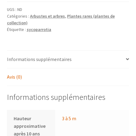
semidecidua
'Purple
UGS :
ND
Catégories :
Arbustes et arbres
,
Plantes rares (plantes de
Haze'
collection)
Étiquette :
sycoparrotia
Informations supplémentaires
Avis (0)
Informations supplémentaires
Hauteur
3 à 5 m
approximative
après 10 ans