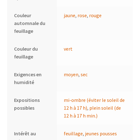
Couleur
jaune
,
rose
,
rouge
automnale du
feuillage
Couleur du
vert
feuillage
Exigences en
moyen
,
sec
humidité
Expositions
mi-ombre (éviter le soleil de
possibles
12 h à 17 h)
,
plein soleil (de
12 h à 17 h min.)
Intérêt au
feuillage
,
jeunes pousses