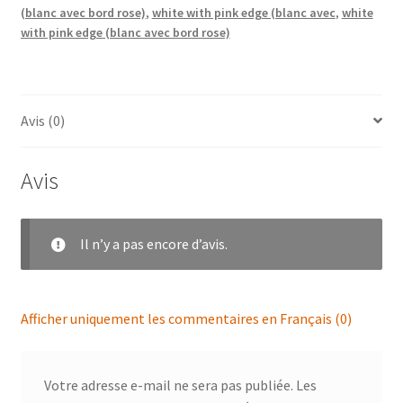
(blanc avec bord rose)
,
white with pink edge (blanc avec
,
white
Edge'
with pink edge (blanc avec bord rose)
(blanc
avec
bord
rose)
Avis (0)
Avis
Il n’y a pas encore d’avis.
Afficher uniquement les commentaires en Français (0)
Votre adresse e-mail ne sera pas publiée.
Les