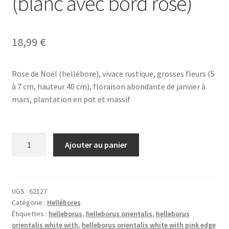
(blanc avec bord rose)
18,99
€
Rose de Noël (hellébore), vivace rustique, grosses fleurs (5
à 7 cm, hauteur 40 cm), floraison abondante de janvier à
mars, plantation en pot et massif
quantité
Ajouter au panier
de
HELLEBORUS
x
orientalis
UGS :
62127
Catégorie :
Hellébores
'White
Étiquettes :
helleborus
,
helleborus orientalis
,
helleborus
with
orientalis white with
,
helleborus orientalis white with pink edge
Pink