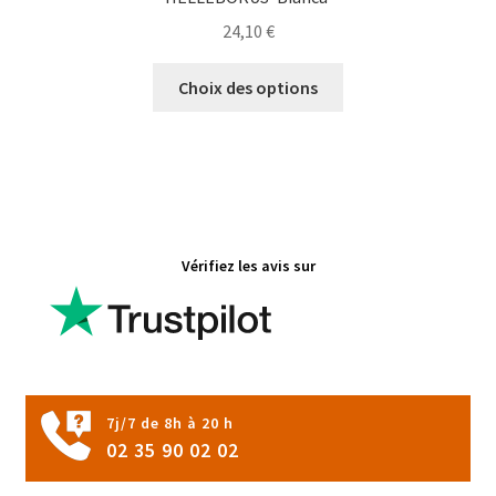
24,10
€
Ce
Choix des options
produit
a
plusieurs
variations.
Les
options
Vérifiez les avis sur
peuvent
être
choisies
sur
la
page
7j/7 de 8h à 20 h
du
02 35 90 02 02
produit