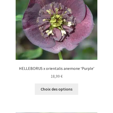
HELLEBORUS x orientalis anemone ‘Purple’
18,99
€
Ce
Choix des options
produit
a
plusieurs
variations.