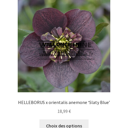
Les
options
peuvent
être
choisies
sur
la
page
du
produit
HELLEBORUS x orientalis anemone ‘Slaty Blue’
18,99
€
Ce
Choix des options