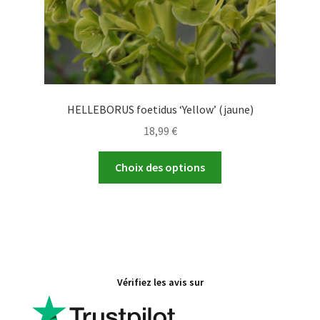
du
produit
HELLEBORUS foetidus ‘Yellow’ (jaune)
18,99
€
Ce
Choix des options
produit
a
plusieurs
variations.
Les
options
Vérifiez les avis sur
peuvent
être