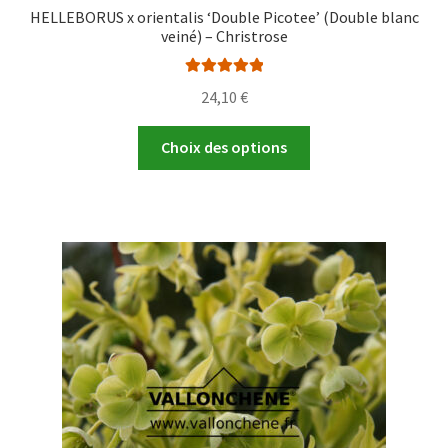
HELLEBORUS x orientalis ‘Double Picotee’ (Double blanc
veiné) – Christrose
Note
5.00
sur
24,10
€
5
Ce
Choix des options
produit
a
plusieurs
variations.
Les
options
peuvent
être
choisies
sur
la
page