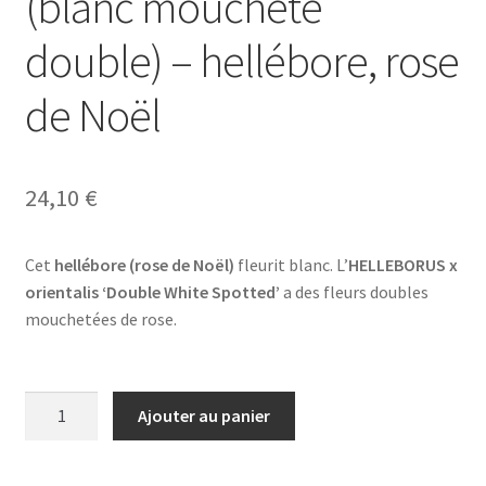
(blanc moucheté
double) – hellébore, rose
de Noël
24,10
€
Cet
hellébore (rose de Noël)
fleurit blanc. L’
HELLEBORUS x
orientalis ‘Double White Spotted’
a des fleurs doubles
mouchetées de rose.
quantité
Ajouter au panier
de
HELLEBORUS
x