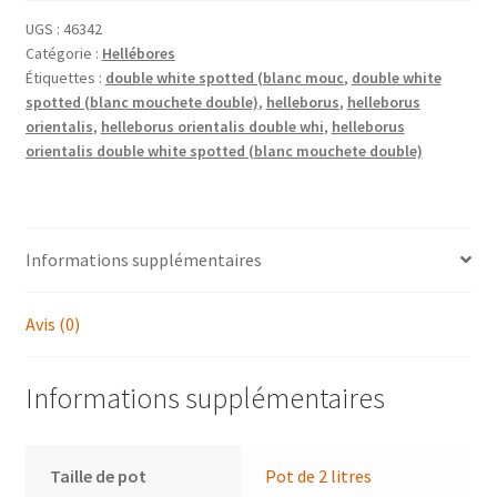
orientalis
UGS :
46342
Catégorie :
Hellébores
'Double
Étiquettes :
double white spotted (blanc mouc
,
double white
White
spotted (blanc mouchete double)
,
helleborus
,
helleborus
Spotted'
orientalis
,
helleborus orientalis double whi
,
helleborus
(blanc
orientalis double white spotted (blanc mouchete double)
moucheté
double)
-
hellébore,
Informations supplémentaires
rose
de
Avis (0)
Noël
Informations supplémentaires
Taille de pot
Pot de 2 litres