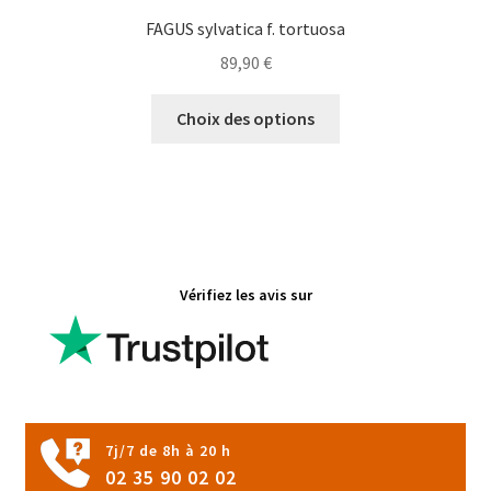
FAGUS sylvatica f. tortuosa
89,90
€
Ce
Choix des options
produit
a
plusieurs
variations.
Les
options
Vérifiez les avis sur
peuvent
être
choisies
sur
la
page
7j/7 de 8h à 20 h
du
02 35 90 02 02
produit