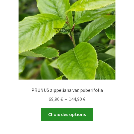
PRUNUS zippeliana var. puberifolia
Plage
69,90
€
–
144,90
€
de
Ce
prix :
Choix des options
produit
69,90 €
a
à
plusieurs