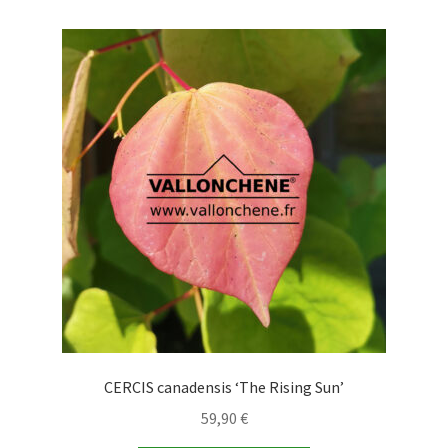
144,90 €
variations.
Les
options
peuvent
être
choisies
sur
la
page
du
produit
CERCIS canadensis ‘The Rising Sun’
59,90
€