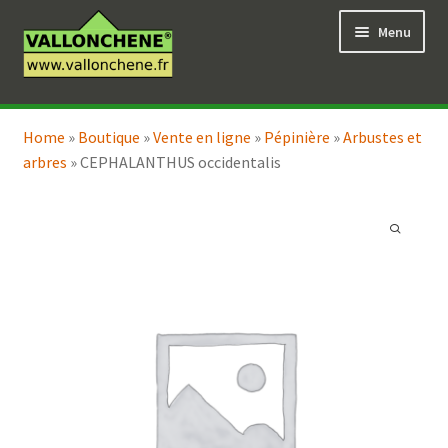
Aller
Aller
Menu
à
au
la
contenu
navigation
Ouvrir
Vente en ligne
le
Home
»
Boutique
»
Vente en ligne
»
Pépinière
»
Arbustes et
Ouvrir
Coaching pour le jardin
menu
arbres
»
CEPHALANTHUS occidentalis
le
enfant
menu
enfant