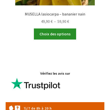
MUSELLA lasiocarpa – bananier nain
Plage
49,90
€
–
59,90
€
de
Ce
prix :
Choix des options
produit
49,90 €
a
à
plusieurs
59,90 €
variations.
Les
options
Vérifiez les avis sur
peuvent
être
choisies
sur
la
page
7j/7 de 8h à 20 h