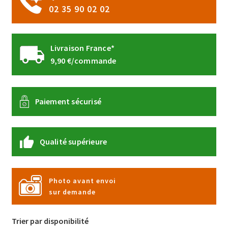
du
02 35 90 02 02
produit
Livraison France*
9,90 €/commande
Paiement sécurisé
Qualité supérieure
Photo avant envoi
sur demande
Trier par disponibilité