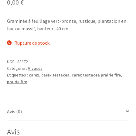
0,00
€
Graminée à feuillage vert-bronze, rustique, plantation en
bac ou massif, hauteur : 40 cm
Rupture de stock
UGS :
83372
Catégorie :
Vivaces
Étiquettes :
carex
,
carex testacea
,
carex testacea prairie fire
,
prairie fire
Avis (0)
Avis