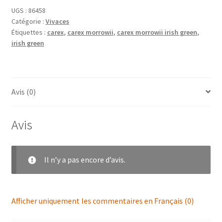
UGS :
86458
Catégorie :
Vivaces
Étiquettes :
carex
,
carex morrowii
,
carex morrowii irish green
,
irish green
Avis (0)
Avis
Il n’y a pas encore d’avis.
Afficher uniquement les commentaires en Français (0)