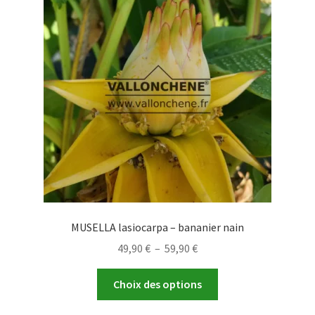
MUSELLA lasiocarpa – bananier nain
Plage
49,90
€
–
59,90
€
de
Ce
prix :
Choix des options
produit
49,90 €
a