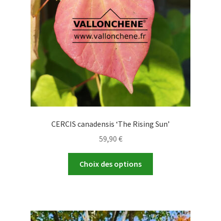
CERCIS canadensis ‘The Rising Sun’
59,90
€
Ce
Choix des options
produit
a
plusieurs
variations.
Les