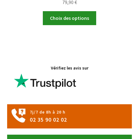
79,90
€
Ce
Choix des options
produit
a
plusieurs
variations.
Les
options
Vérifiez les avis sur
peuvent
être
choisies
sur
la
page
7j/7 de 8h à 20 h
du
02 35 90 02 02
produit