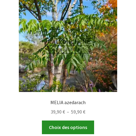
options
peuvent
être
choisies
sur
la
page
du
produit
MELIA azedarach
Plage
39,90
€
–
59,90
€
de
Ce
prix :
Choix des options
produit
39,90 €