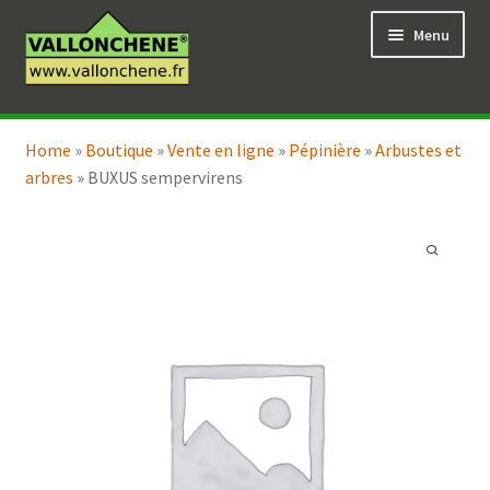
Aller
Aller
Menu
à
au
la
contenu
navigation
Ouvrir
Vente en ligne
le
Home
»
Boutique
»
Vente en ligne
»
Pépinière
»
Arbustes et
Ouvrir
Coaching pour le jardin
menu
arbres
»
BUXUS sempervirens
le
enfant
menu
enfant