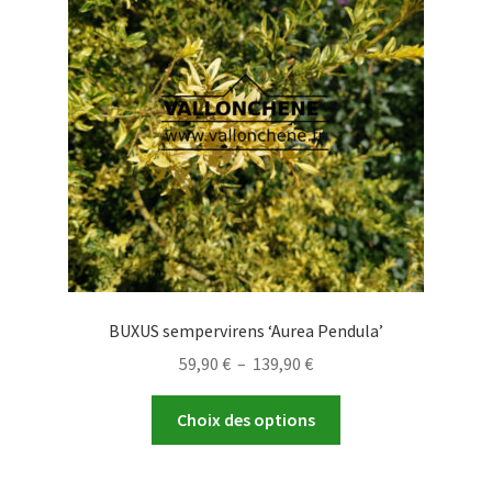
BUXUS sempervirens ‘Aurea Pendula’
Plage
59,90
€
–
139,90
€
de
Ce
prix :
Choix des options
produit
59,90 €
a
à
plusieurs