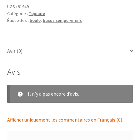
UGS :
91949
Catégorie :
Topiaire
Étiquettes :
boule
,
buxus sempervirens
Avis (0)
Avis
Il n’y a pas encore d’avis.
Afficher uniquement les commentaires en Français (0)