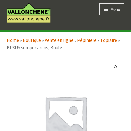
Aller
Aller
Menu
à
au
la
contenu
navigation
Ouvrir
Vente en ligne
le
Home
»
Boutique
»
Vente en ligne
»
Pépinière
»
Topiaire
»
Ouvrir
Coaching pour le jardin
menu
BUXUS sempervirens, Boule
le
enfant
menu
enfant