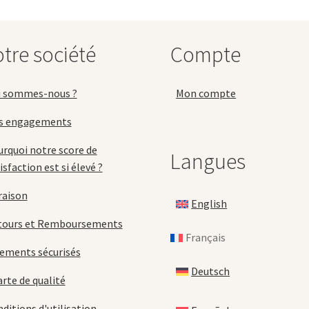
peuvent
ê
être
c
choisies
s
tre société
Compte
sur
la
la
p
page
d
i sommes-nous ?
Mon compte
du
p
produit
s engagements
rquoi notre score de
Langues
isfaction est si élevé ?
raison
English
tours et Remboursements
Français
ements sécurisés
Deutsch
rte de qualité
ditions d'utilisation