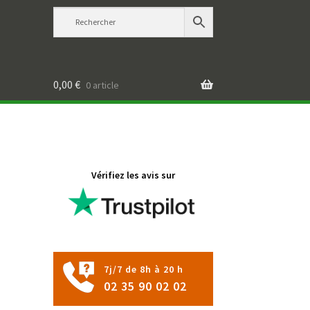
0,00
€
0 article
Vérifiez les avis sur
7j/7 de 8h à 20 h
02 35 90 02 02