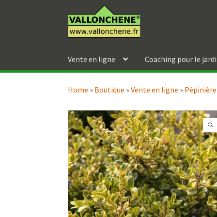
Aller
Aller
à
au
la
contenu
navigation
Vente en ligne
Coaching pour le jard
Home
»
Boutique
»
Vente en ligne
»
Pépinière