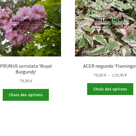
PRUNUS serrulata ‘Royal
ACER negundo ‘Flamingo
Burgundy’
Plag
79,90
€
–
129,90
€
79,90
€
de
C
prix :
Choix des options
Ce
p
79,90
Choix des options
produit
a
à
a
p
129,9
plusieurs
v
variations.
L
Les
o
options
p