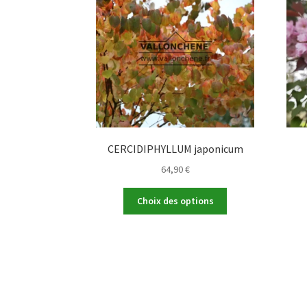
CERCIDIPHYLLUM japonicum
64,90
€
Ce
Choix des options
produit
a
plusieurs
variations.
Les
options
peuvent