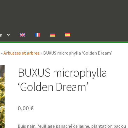
in
»
Arbustes et arbres
»
BUXUS microphylla ‘Golden Dream’
BUXUS microphylla
‘Golden Dream’
0,00
€
Buis nain, feuillage panaché de jaune, plantation bac ou