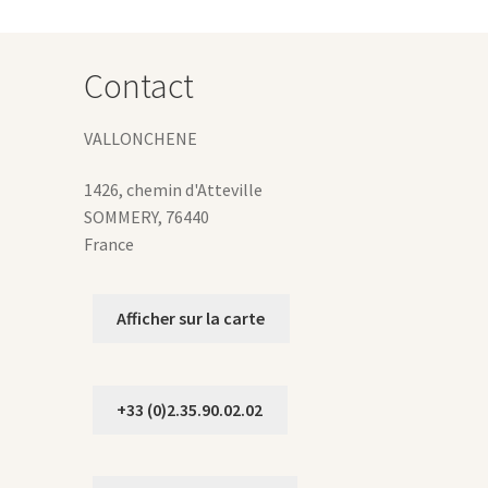
tre
hoisies
ur
Contact
age
u
VALLONCHENE
roduit
1426, chemin d'Atteville
SOMMERY
,
76440
France
Afficher sur la carte
+33 (0)2.35.90.02.02