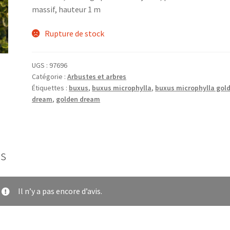
massif, hauteur 1 m
Rupture de stock
UGS :
97696
Catégorie :
Arbustes et arbres
Étiquettes :
buxus
,
buxus microphylla
,
buxus microphylla gol
dream
,
golden dream
is
Il n’y a pas encore d’avis.