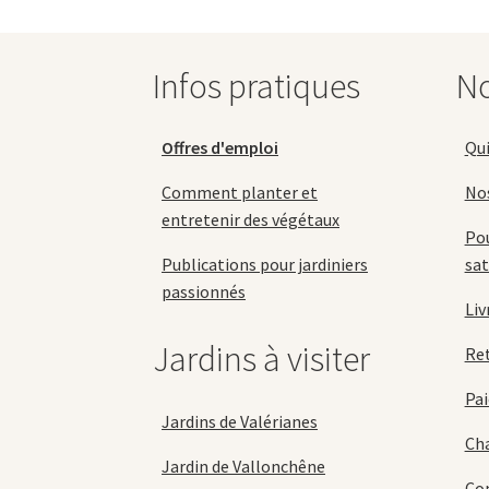
être
choisies
sur
Infos pratiques
No
la
page
du
Offres d'emploi
Qu
produit
Comment planter et
No
entretenir des végétaux
Pou
Publications pour jardiniers
sat
passionnés
Liv
Jardins à visiter
Re
Pai
Jardins de Valérianes
Cha
Jardin de Vallonchêne
Con