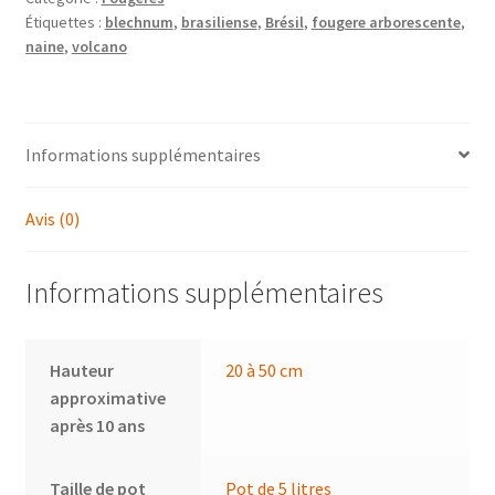
Étiquettes :
blechnum
,
brasiliense
,
Brésil
,
fougere arborescente
,
fougère
naine
,
volcano
arborescente
naine
du
Brésil
Informations supplémentaires
Avis (0)
Informations supplémentaires
Hauteur
20 à 50 cm
approximative
après 10 ans
Taille de pot
Pot de 5 litres