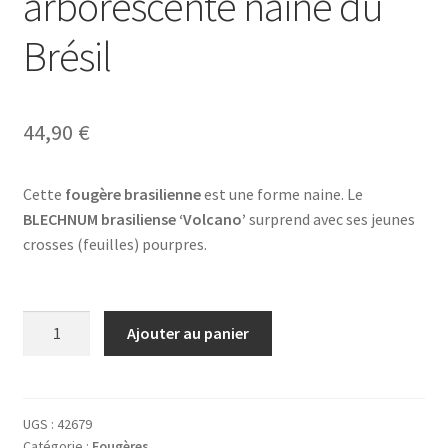
arborescente naine du
Brésil
44,90
€
Cette
fougère brasilienne
est une forme naine. Le
BLECHNUM brasiliense ‘Volcano’
surprend avec ses jeunes
crosses (feuilles) pourpres.
quantité
Ajouter au panier
de
BLECHNUM
brasiliense
'Volcano'
UGS :
42679
Catégorie :
Fougères
-