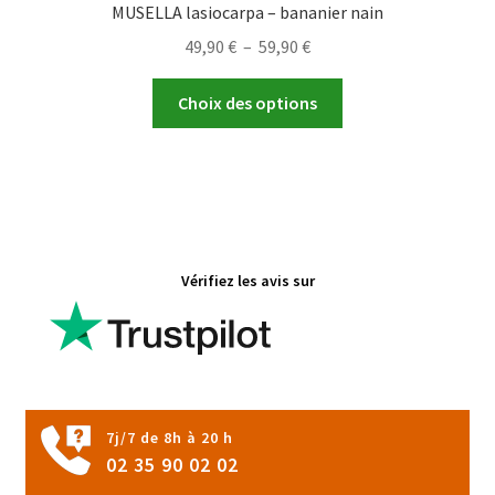
MUSELLA lasiocarpa – bananier nain
Plage
49,90
€
–
59,90
€
de
Ce
prix :
Choix des options
produit
49,90 €
a
à
plusieurs
59,90 €
variations.
Les
options
Vérifiez les avis sur
peuvent
être
choisies
sur
la
page
7j/7 de 8h à 20 h
du
02 35 90 02 02
produit