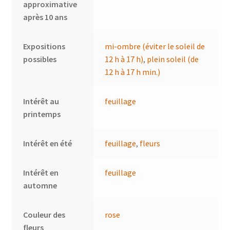
approximative
après 10 ans
Expositions
mi-ombre (éviter le soleil de
possibles
12 h à 17 h)
,
plein soleil (de
12 h à 17 h min.)
Intérêt au
feuillage
printemps
Intérêt en été
feuillage
,
fleurs
Intérêt en
feuillage
automne
Couleur des
rose
fleurs