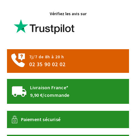
options
Vérifiez les avis sur
peuvent
être
choisies
sur
la
page
7j/7 de 8h à 20 h
du
02 35 90 02 02
produit
Livraison France*
9,90 €/commande
Paiement sécurisé