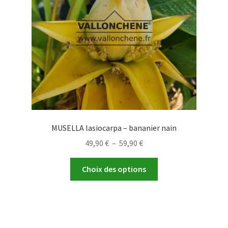
MUSELLA lasiocarpa – bananier nain
Plage
49,90
€
–
59,90
€
de
Ce
prix :
Choix des options
produit
49,90 €
a
à
plusieurs
59,90 €
variations.
Les