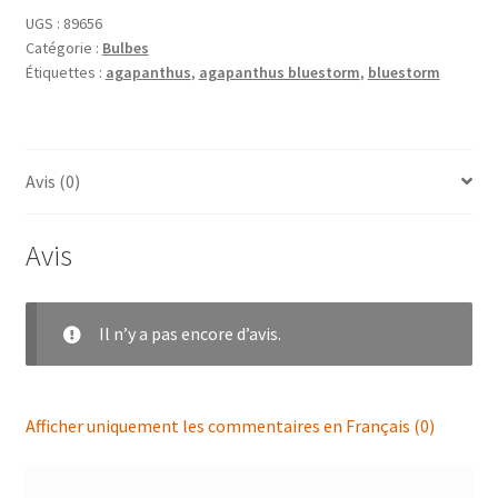
UGS :
89656
Catégorie :
Bulbes
Étiquettes :
agapanthus
,
agapanthus bluestorm
,
bluestorm
Avis (0)
Avis
Il n’y a pas encore d’avis.
Afficher uniquement les commentaires en Français (0)