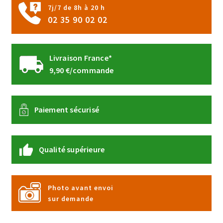
page
7j/7 de 8h à 20 h
du
02 35 90 02 02
produit
Livraison France*
9,90 €/commande
Paiement sécurisé
Qualité supérieure
Photo avant envoi
sur demande