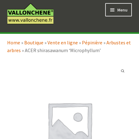
Aller
Aller
Menu
à
au
la
contenu
navigation
Ouvrir
Vente en ligne
le
Home
»
Boutique
»
Vente en ligne
»
Pépinière
»
Arbustes et
Ouvrir
Coaching pour le jardin
menu
arbres
»
ACER shirasawanum ‘Microphyllum’
le
enfant
menu
enfant