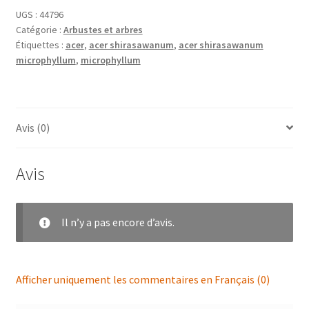
UGS :
44796
Catégorie :
Arbustes et arbres
Étiquettes :
acer
,
acer shirasawanum
,
acer shirasawanum
microphyllum
,
microphyllum
Avis (0)
Avis
Il n’y a pas encore d’avis.
Afficher uniquement les commentaires en Français (0)