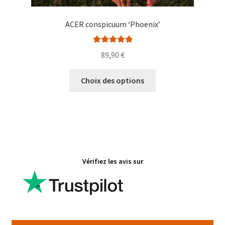
ACER conspicuum ‘Phoenix’
Note
5.00
sur
89,90
€
5
Ce
Choix des options
produit
a
plusieurs
variations.
Les
options
Vérifiez les avis sur
peuvent
être
choisies
sur
la