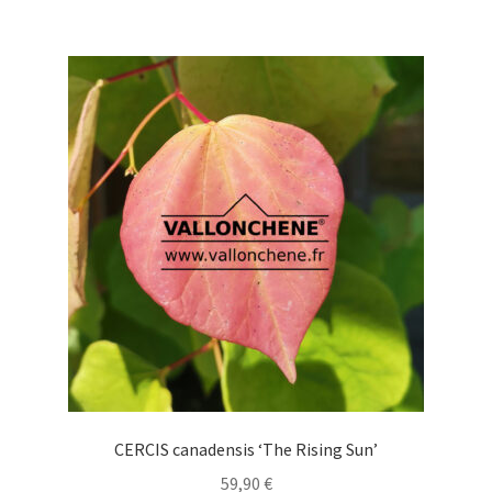
à
plusieurs
59,90 €
variations.
Les
options
peuvent
être
choisies
sur
la
page
du
produit
CERCIS canadensis ‘The Rising Sun’
59,90
€