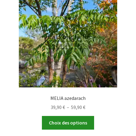
MELIA azedarach
Plage
39,90
€
–
59,90
€
de
Ce
prix :
Choix des options
produit
39,90 €
a