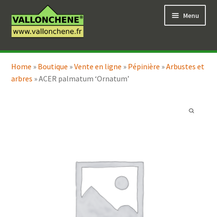
Aller
Aller
Menu
à
au
la
contenu
navigation
Ouvrir
Vente en ligne
le
Home
»
Boutique
»
Vente en ligne
»
Pépinière
»
Arbustes et
Ouvrir
Coaching pour le jardin
menu
arbres
»
ACER palmatum ‘Ornatum’
le
enfant
menu
enfant