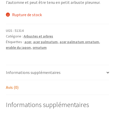
l’automne et peut être tenu en petit arbuste pleureur.
Rupture de stock
UGS :
51314
Catégorie :
Arbustes et arbres
Étiquettes :
acer
,
acer palmatum
,
acer palmatum ornatum
,
erable du japon
,
ornatum
Informations supplémentaires
Avis (0)
Informations supplémentaires