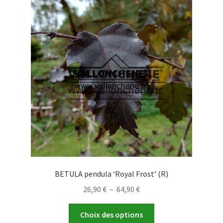
BETULA pendula ‘Royal Frost’ (R)
Plage
26,90
€
–
64,90
€
de
Ce
prix :
Choix des options
produit