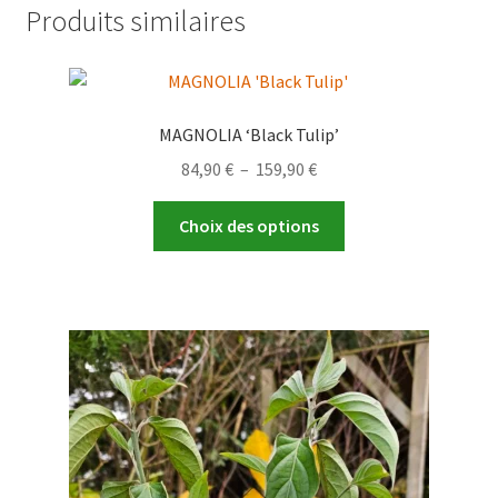
Produits similaires
MAGNOLIA ‘Black Tulip’
Plage
84,90
€
–
159,90
€
de
Ce
prix :
Choix des options
produit
84,90 €
a
à
plusieurs
159,90 €
variations.
Les
options
peuvent
être
choisies
sur