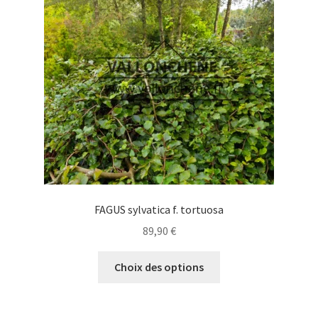
peuvent
être
choisies
sur
la
page
du
produit
FAGUS sylvatica f. tortuosa
89,90
€
Ce
Choix des options
produit
a
plusieurs