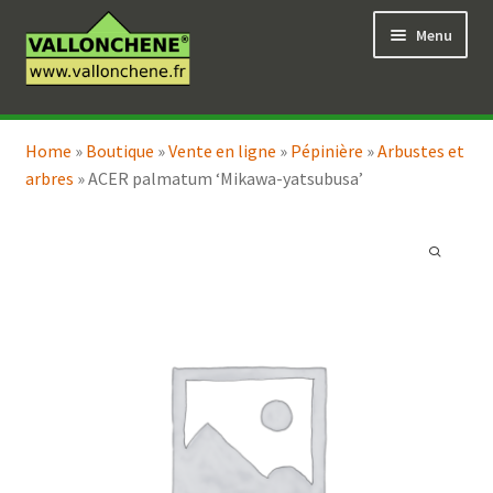
Aller
Aller
Menu
à
au
la
contenu
navigation
Ouvrir
Vente en ligne
le
Home
»
Boutique
»
Vente en ligne
»
Pépinière
»
Arbustes et
Ouvrir
Coaching pour le jardin
menu
arbres
»
ACER palmatum ‘Mikawa-yatsubusa’
le
enfant
menu
enfant