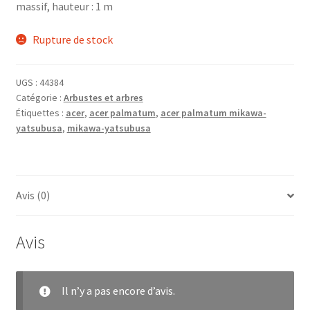
massif, hauteur : 1 m
Rupture de stock
UGS :
44384
Catégorie :
Arbustes et arbres
Étiquettes :
acer
,
acer palmatum
,
acer palmatum mikawa-
yatsubusa
,
mikawa-yatsubusa
Avis (0)
Avis
Il n’y a pas encore d’avis.