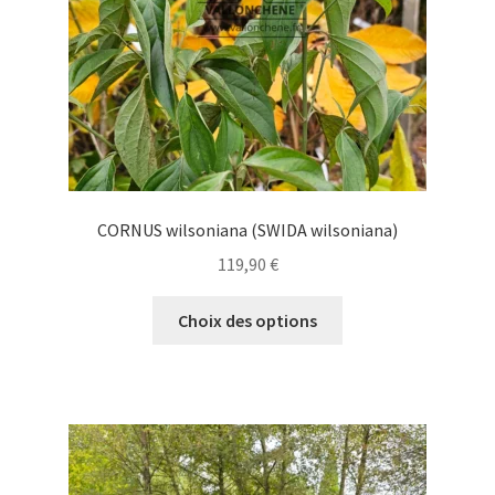
la
page
du
produit
CORNUS wilsoniana (SWIDA wilsoniana)
119,90
€
Ce
Choix des options
produit
a
plusieurs
variations.
Les
options