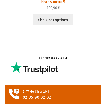
Note
5.00
sur 5
109,90
€
Ce
Choix des options
produit
a
plusieurs
variations.
Les
options
Vérifiez les avis sur
peuvent
être
choisies
sur
la
page
7j/7 de 8h à 20 h
du
02 35 90 02 02
produit