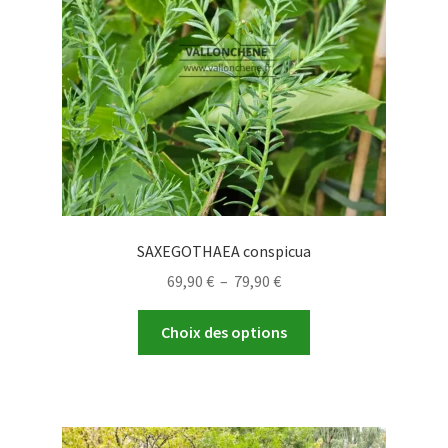
SAXEGOTHAEA conspicua
Plage
69,90
€
–
79,90
€
de
Ce
prix :
Choix des options
produit
69,90 €
a
à
plusieurs
79,90 €
variations.
Les