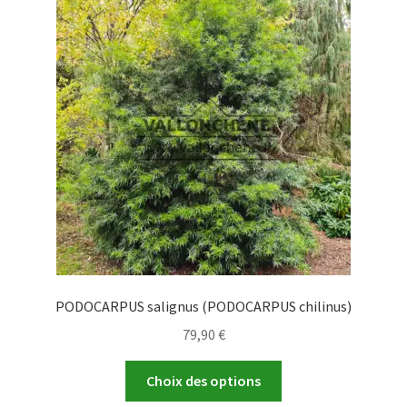
options
peuvent
être
choisies
sur
la
page
du
produit
PODOCARPUS salignus (PODOCARPUS chilinus)
79,90
€
Ce
Choix des options
produit