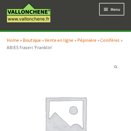
Aller
Aller
Menu
à
au
la
contenu
navigation
Ouvrir
Vente en ligne
le
Home
»
Boutique
»
Vente en ligne
»
Pépinière
»
Conifères
»
Ouvrir
Coaching pour le jardin
menu
ABIES fraseri ‘Franklin’
le
enfant
menu
enfant