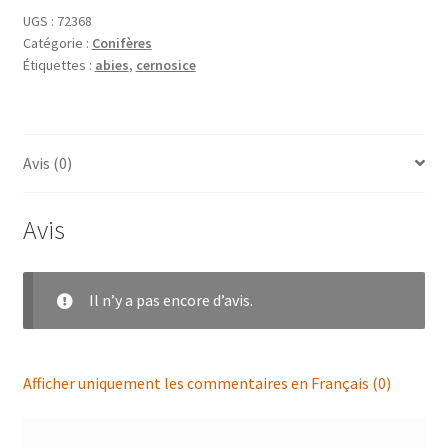
UGS :
72368
Catégorie :
Conifères
Étiquettes :
abies
,
cernosice
Avis (0)
Avis
Il n’y a pas encore d’avis.
Afficher uniquement les commentaires en Français (0)