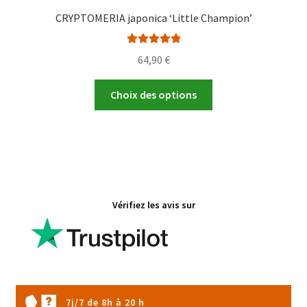
CRYPTOMERIA japonica ‘Little Champion’
Note
5.00
sur
64,90
€
5
Ce
Choix des options
produit
a
plusieurs
variations.
Les
options
Vérifiez les avis sur
peuvent
être
choisies
sur
la
page
7j/7 de 8h à 20 h