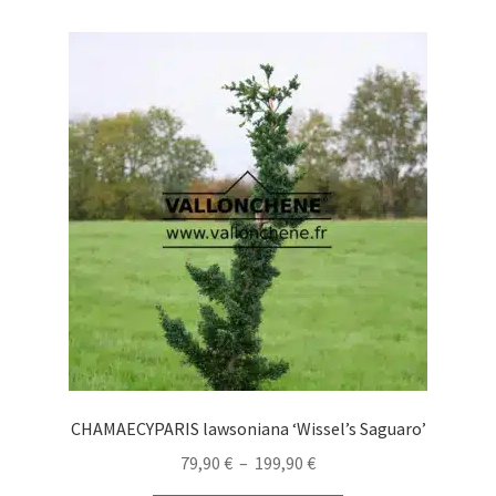
variations.
Les
options
peuvent
être
choisies
sur
la
page
du
produit
CHAMAECYPARIS lawsoniana ‘Wissel’s Saguaro’
Plage
79,90
€
–
199,90
€
de