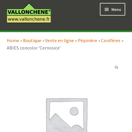
Aller
Aller
Menu
à
au
la
contenu
navigation
Ouvrir
Vente en ligne
le
Home
»
Boutique
»
Vente en ligne
»
Pépinière
»
Conifères
»
Ouvrir
Coaching pour le jardin
menu
ABIES concolor ‘Cernosice’
le
enfant
menu
enfant