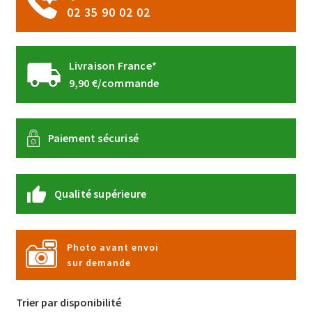
du
02 35 90 02 02
produit
Livraison France*
9,90 €/commande
Paiement sécurisé
Qualité supérieure
Photo avant envoi
sur demande
Trier par disponibilité