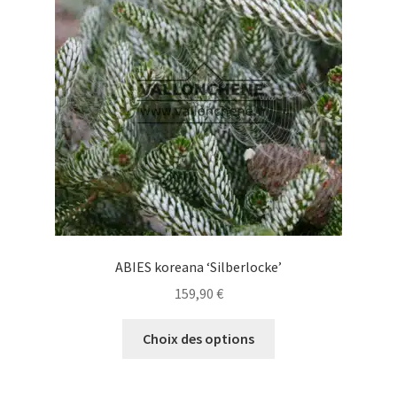
ABIES koreana ‘Silberlocke’
159,90
€
Ce
Choix des options
produit
a
plusieurs