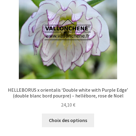
peuvent
être
choisies
sur
la
page
du
produit
HELLEBORUS x orientalis ‘Double white with Purple Edge’
(double blanc bord pourpre) – hellébore, rose de Noël
24,10
€
Ce
Choix des options
produit
a