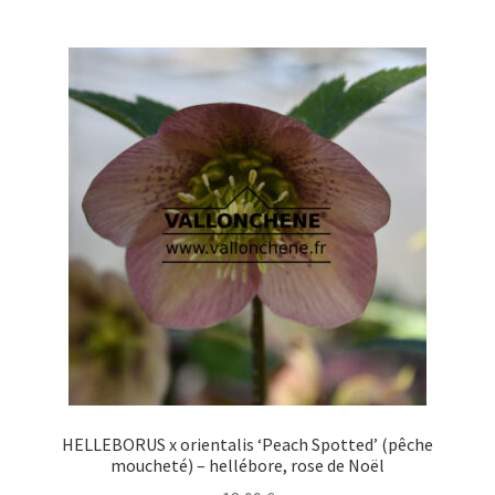
plusieurs
variations.
Les
options
peuvent
être
choisies
sur
la
page
du
produit
HELLEBORUS x orientalis ‘Peach Spotted’ (pêche
moucheté) – hellébore, rose de Noël