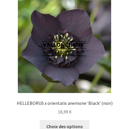
Les
options
peuvent
être
choisies
sur
la
page
du
produit
HELLEBORUS x orientalis anemone ‘Black’ (noir)
18,99
€
Ce
Choix des options