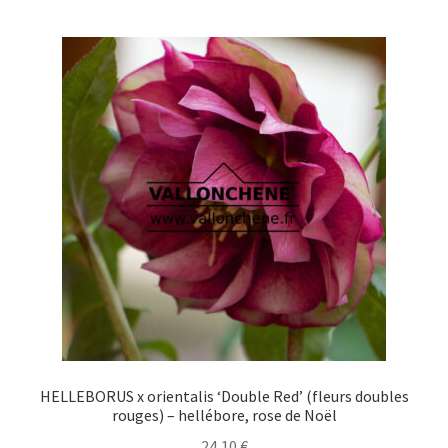
plusieurs
variations.
Les
options
peuvent
être
choisies
sur
la
page
du
produit
HELLEBORUS x orientalis ‘Double Red’ (fleurs doubles
rouges) – hellébore, rose de Noël
24,10
€