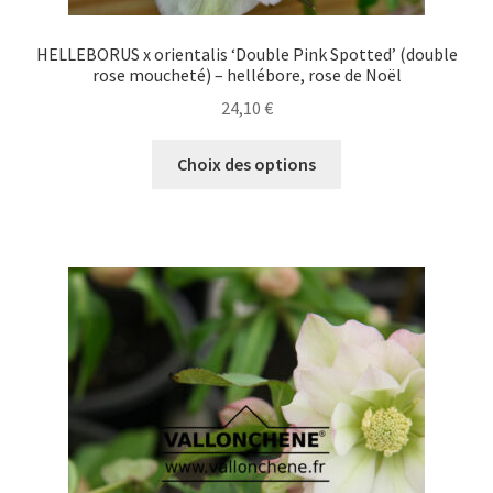
HELLEBORUS x orientalis ‘Double Pink Spotted’ (double
rose moucheté) – hellébore, rose de Noël
24,10
€
Ce
Choix des options
produit
a
plusieurs
variations.
Les
options
peuvent
être
choisies
sur
la
page