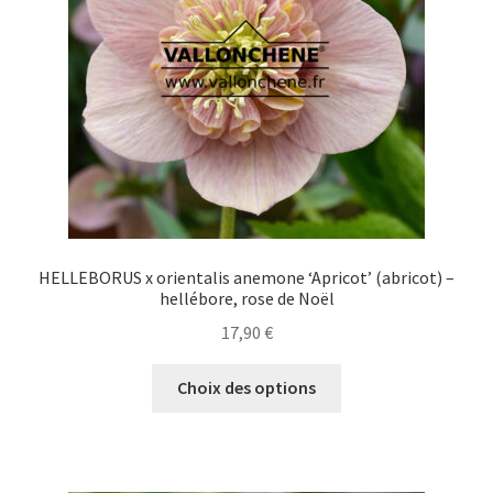
choisies
sur
la
page
du
produit
HELLEBORUS x orientalis anemone ‘Apricot’ (abricot) –
hellébore, rose de Noël
17,90
€
Ce
Choix des options
produit
a
plusieurs
variations.