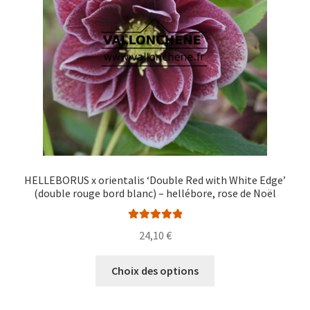
choisies
sur
la
page
du
produit
HELLEBORUS x orientalis ‘Double Red with White Edge’
(double rouge bord blanc) – hellébore, rose de Noël
Note
5.00
sur
24,10
€
5
Ce
Choix des options
produit
a