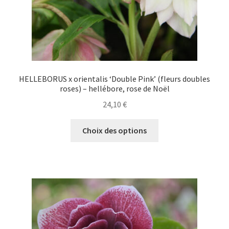
du
produit
HELLEBORUS x orientalis ‘Double Pink’ (fleurs doubles
roses) – hellébore, rose de Noël
24,10
€
Ce
Choix des options
produit
a
plusieurs
variations.
Les
options
peuvent
être