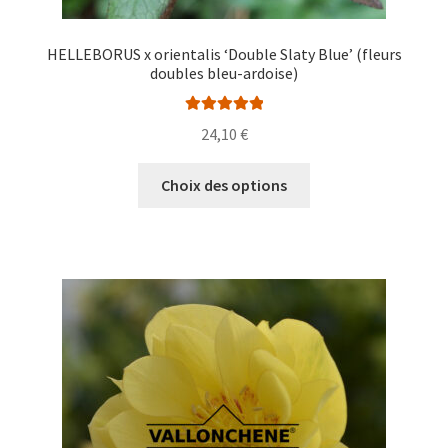
HELLEBORUS x orientalis ‘Double Slaty Blue’ (fleurs
doubles bleu-ardoise)
Note
5.00
sur
24,10
€
5
Ce
Choix des options
produit
a
plusieurs
variations.
Les
options
peuvent
être
choisies
sur