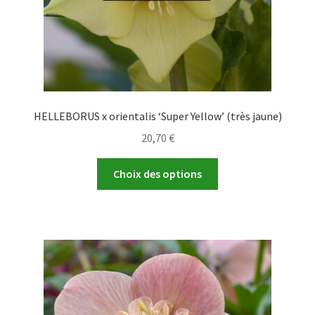
page
du
produit
HELLEBORUS x orientalis ‘Super Yellow’ (très jaune)
20,70
€
Ce
Choix des options
produit
a
plusieurs
variations.
Les
options
peuvent
être