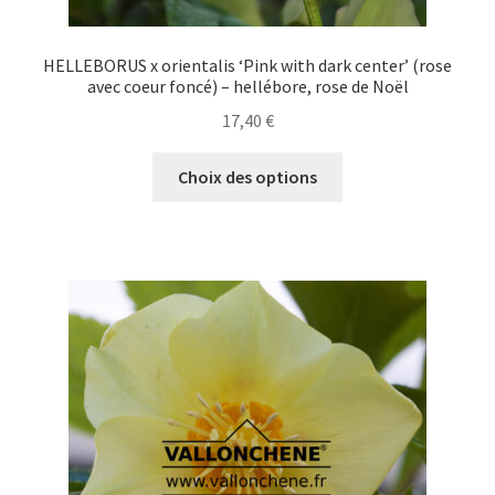
HELLEBORUS x orientalis ‘Pink with dark center’ (rose
avec coeur foncé) – hellébore, rose de Noël
17,40
€
Ce
Choix des options
produit
a
plusieurs
variations.
Les
options
peuvent
être
choisies
sur
la