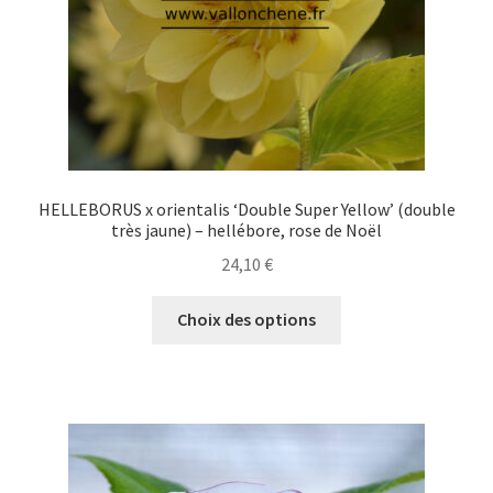
la
page
du
produit
HELLEBORUS x orientalis ‘Double Super Yellow’ (double
très jaune) – hellébore, rose de Noël
24,10
€
Ce
Choix des options
produit
a
plusieurs
variations.
Les
options