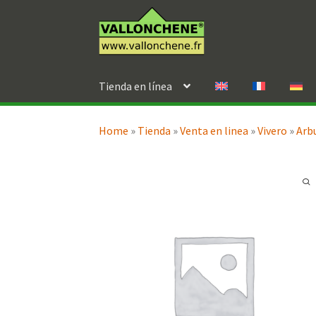
Ir
Ir
a
al
la
contenido
navegación
Tienda en línea
Home
»
Tienda
»
Venta en linea
»
Vivero
»
Arb