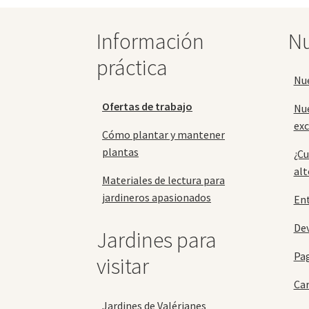
pueden
elegir
Información
Nu
en
la
práctica
página
Nu
de
producto
Ofertas de trabajo
Nu
exc
Cómo plantar y mantener
plantas
¿Cu
alt
Materiales de lectura para
jardineros apasionados
En
Dev
Jardines para
Pa
visitar
Car
Jardines de Valérianes