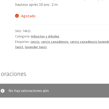
hauteur après 10 ans : 2 m
Agotado
SKU:
74821
Categoría:
Arbustos y árboles
Etiquetas:
cercis
,
cercis canadensis
,
cercis canadensis lavend
twist
,
lavender twist
loraciones
No hay valoraciones aún.