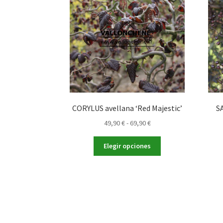
CORYLUS avellana ‘Red Majestic’
S
Rango
49,90
€
-
69,90
€
de
Este
precios:
Elegir opciones
producto
desde
tiene
49,90 €
múltiples
hasta
variantes.
69,90 €
Las
opciones
se