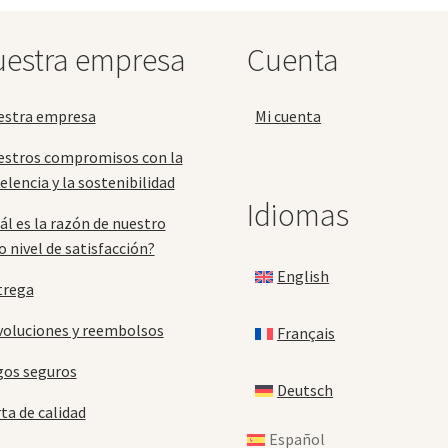
pueden
pu
elegir
ele
estra empresa
Cuenta
en
en
la
la
página
pá
estra empresa
Mi cuenta
de
de
producto
pr
estros compromisos con la
elencia y la sostenibilidad
Idiomas
ál es la razón de nuestro
o nivel de satisfacción?
English
trega
oluciones y reembolsos
Français
gos seguros
Deutsch
ta de calidad
Español