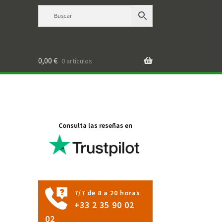
0,00
€
0 artículos
Consulta las reseñas en
7/7 de 8 a 20 horas
+33 2 35 90 02
02