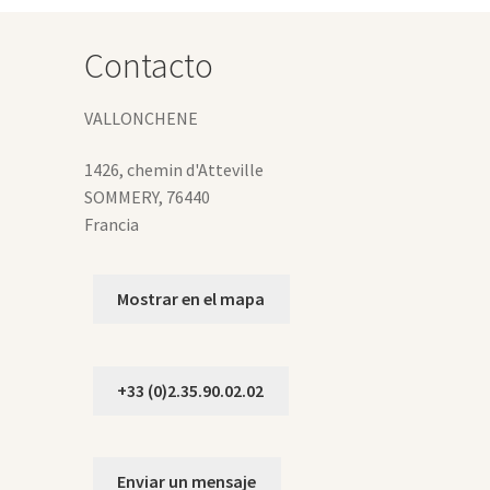
eden
gir
Contacto
gina
VALLONCHENE
oducto
1426, chemin d'Atteville
SOMMERY
,
76440
Francia
Mostrar en el mapa
+33 (0)2.35.90.02.02
Enviar un mensaje