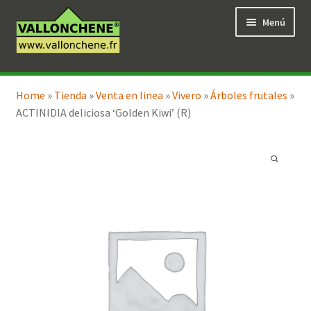
Ir
Ir
Menú
a
al
la
contenido
navegación
Expandi
Tienda en línea
el
Home
»
Tienda
»
Venta en linea
»
Vivero
»
Árboles frutales
»
menú
ACTINIDIA deliciosa ‘Golden Kiwi’ (R)
hijo