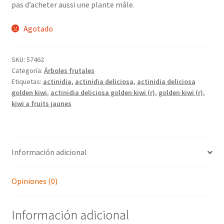
pas d’acheter aussi une plante mâle.
Agotado
SKU:
57462
Categoría:
Árboles frutales
Etiquetas:
actinidia
,
actinidia deliciosa
,
actinidia deliciosa
golden kiwi
,
actinidia deliciosa golden kiwi (r)
,
golden kiwi (r)
,
kiwi a fruits jaunes
Información adicional
Opiniones (0)
Información adicional