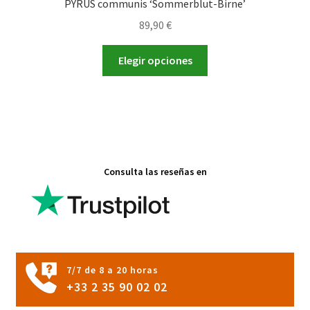
PYRUS communis ‘Sommerblut-Birne’
89,90
€
Este
Elegir opciones
producto
tiene
múltiples
variantes.
Las
opciones
Consulta las reseñas en
se
pueden
elegir
en
la
página
7/7 de 8 a 20 horas
de
+33 2 35 90 02 02
producto