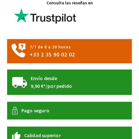
Consulta las reseñas en
se
pueden
elegir
en
la
página
7/7 de 8 a 20 horas
de
+33 2 35 90 02 02
producto
Envío desde
9,90 €*/por pedido
Pago seguro
Calidad superior