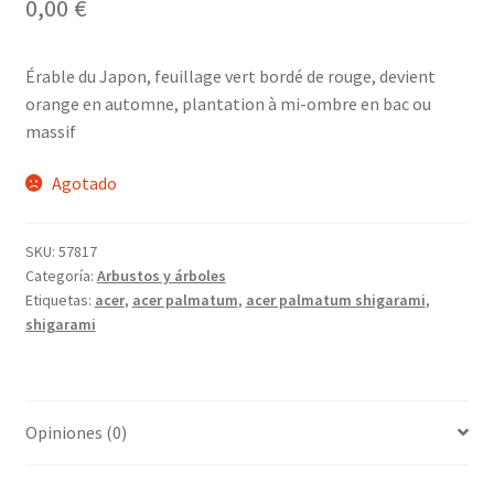
0,00
€
Érable du Japon, feuillage vert bordé de rouge, devient
orange en automne, plantation à mi-ombre en bac ou
massif
Agotado
SKU:
57817
Categoría:
Arbustos y árboles
Etiquetas:
acer
,
acer palmatum
,
acer palmatum shigarami
,
shigarami
Opiniones (0)