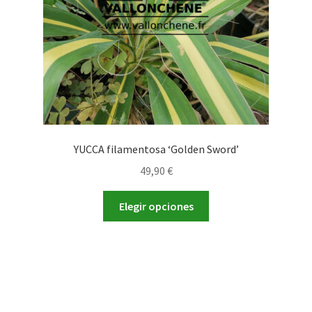
la
página
de
producto
YUCCA filamentosa ‘Golden Sword’
49,90
€
Este
Elegir opciones
producto
tiene
múltiples
variantes.
Las
opciones