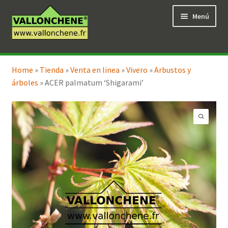
Ir
Ir
Menú
a
al
la
contenido
navegación
Expandi
Tienda en línea
el
Home
»
Tienda
»
Venta en linea
»
Vivero
»
Arbustos y
menú
árboles
»
ACER palmatum ‘Shigarami’
hijo