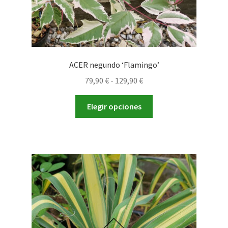
ACER negundo ‘Flamingo’
Rango
79,90
€
-
129,90
€
de
Este
precios:
Elegir opciones
producto
desde
tiene
79,90 €
múltiples
hasta
variantes.
129,90 €
Las
opciones
se
pueden
elegir
en