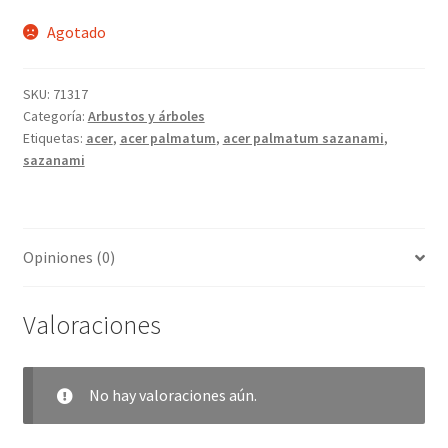
Agotado
SKU:
71317
Categoría:
Arbustos y árboles
Etiquetas:
acer
,
acer palmatum
,
acer palmatum sazanami
,
sazanami
Opiniones (0)
Valoraciones
No hay valoraciones aún.