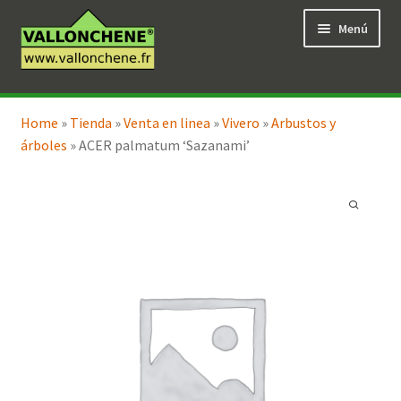
Ir
Ir
Menú
a
al
la
contenido
navegación
Expandi
Tienda en línea
el
Home
»
Tienda
»
Venta en linea
»
Vivero
»
Arbustos y
menú
árboles
»
ACER palmatum ‘Sazanami’
hijo