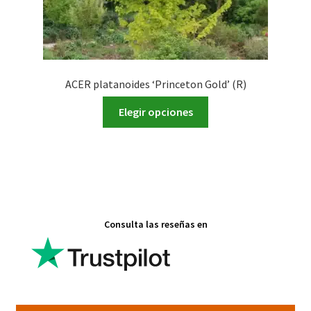
producto
ACER platanoides ‘Princeton Gold’ (R)
Este
Elegir opciones
producto
tiene
múltiples
variantes.
Las
opciones
Consulta las reseñas en
se
pueden
elegir
en
la