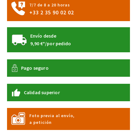
página
7/7 de 8 a 20 horas
de
+33 2 35 90 02 02
producto
Envío desde
9,90 €*/por pedido
Pago seguro
Calidad superior
Foto previa al envío,
a petición