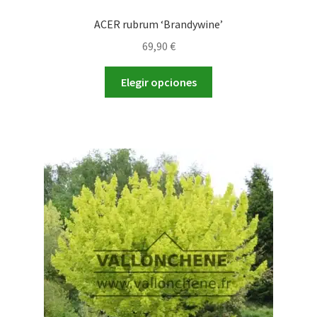
ACER rubrum ‘Brandywine’
69,90
€
Este
Elegir opciones
producto
tiene
múltiples
variantes.
Las
opciones
se
pueden
elegir
en
la
página
de