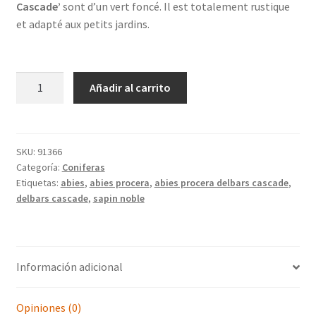
Cascade’
sont d’un vert foncé. Il est totalement rustique
et adapté aux petits jardins.
ABIES
Añadir al carrito
procera
'Delbar's
Cascade'
cantidad
SKU:
91366
Categoría:
Coniferas
Etiquetas:
abies
,
abies procera
,
abies procera delbars cascade
,
delbars cascade
,
sapin noble
Información adicional
Opiniones (0)