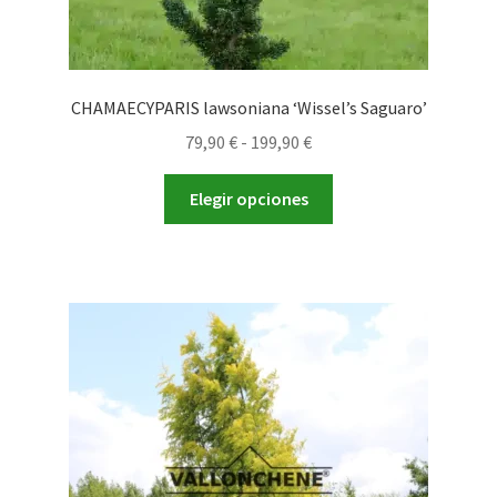
CHAMAECYPARIS lawsoniana ‘Wissel’s Saguaro’
Rango
79,90
€
-
199,90
€
de
Este
precios:
Elegir opciones
producto
desde
tiene
79,90 €
múltiples
hasta
variantes.
199,90 €
Las
opciones
se
pueden
elegir
en
la