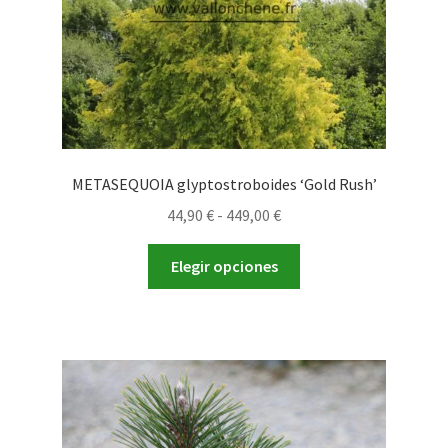
página
de
producto
METASEQUOIA glyptostroboides ‘Gold Rush’
Rango
44,90
€
-
449,00
€
de
Este
precios:
Elegir opciones
producto
desde
tiene
44,90 €
múltiples
hasta
variantes.
449,00 €
Las
opciones
se