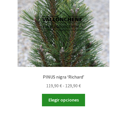
pueden
elegir
en
la
página
de
producto
PINUS nigra ‘Richard’
Rango
119,90
€
-
129,90
€
de
Este
precios:
Elegir opciones
producto
desde
tiene
119,90 €
múltiples
hasta
variantes.