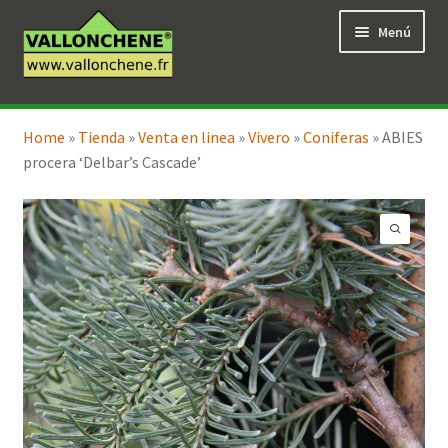
Ir
Ir
Menú
a
al
la
contenido
navegación
Expandi
Tienda en línea
el
Home
»
Tienda
»
Venta en linea
»
Vivero
»
Coniferas
»
ABIES
menú
procera ‘Delbar’s Cascade’
hijo