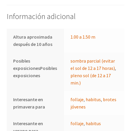
Información adicional
Altura aproximada
1.00 a 1.50 m
después de 10 años
Posibles
sombra parcial (evitar
exposicionesPosibles
el sol de 12 a 17 horas)
,
exposiciones
pleno sol (de 12 a 17
min.)
Interesante en
follaje
,
habitus
,
brotes
primavera para
jóvenes
Interesante en
follaje
,
habitus
verano para