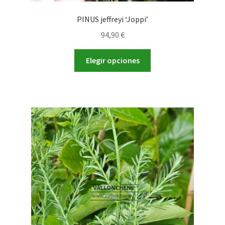
PINUS jeffreyi ‘Joppi’
94,90
€
Este
Elegir opciones
producto
tiene
múltiples
variantes.
Las
opciones
se
pueden
elegir
en
la
página
de