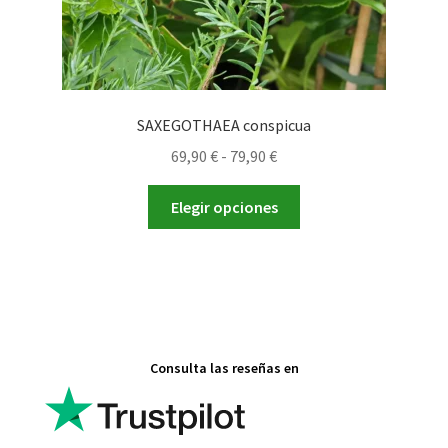
producto
SAXEGOTHAEA conspicua
Rango
69,90
€
-
79,90
€
de
Este
precios:
Elegir opciones
producto
desde
tiene
69,90 €
múltiples
hasta
variantes.
79,90 €
Las
opciones
Consulta las reseñas en
se
pueden
elegir
en