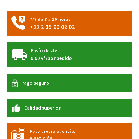
la
página
7/7 de 8 a 20 horas
de
+33 2 35 90 02 02
producto
Envío desde
9,90 €*/por pedido
Pago seguro
Calidad superior
Foto previa al envío,
a petición