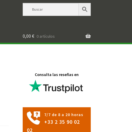
0,00
€
0 artículos
Consulta las reseñas en
7/7 de 8 a 20 horas
+33 2 35 90 02
02