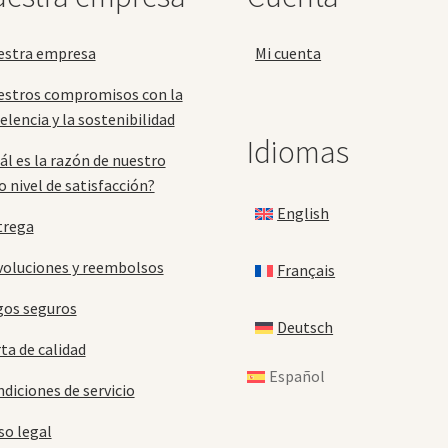
la
la
página
pá
estra empresa
Mi cuenta
de
de
producto
pr
estros compromisos con la
elencia y la sostenibilidad
Idiomas
ál es la razón de nuestro
o nivel de satisfacción?
English
trega
oluciones y reembolsos
Français
gos seguros
Deutsch
ta de calidad
Español
diciones de servicio
so legal