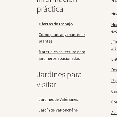
la
práctica
página
Nu
de
producto
Ofertas de trabajo
Nu
exc
Cómo plantar y mantener
plantas
¿Cu
alt
Materiales de lectura para
jardineros apasionados
En
Dev
Jardines para
Pa
visitar
Car
Jardines de Valérianes
Con
Jardín de Vallonchêne
Avi