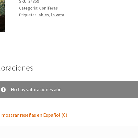
SKU:
34359
Categoría:
Coniferas
Etiquetas:
abies
,
la veta
loraciones
No hay valoraciones aún.
 mostrar reseñas en Español (0)