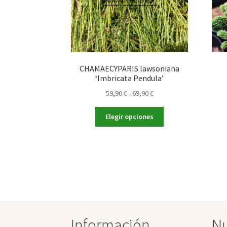
CHAMAECYPARIS lawsoniana
‘Imbricata Pendula’
Rango
59,90
€
-
69,90
€
de
Este
precios:
Elegir opciones
producto
desde
tiene
59,90 €
múltiples
hasta
variantes.
69,90 €
Las
opciones
se
pueden
elegir
Información
Nu
en