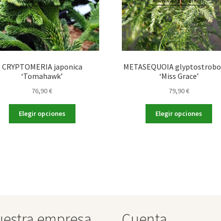
CRYPTOMERIA japonica
METASEQUOIA glyptostrobo
‘Tomahawk’
‘Miss Grace’
76,90
€
79,90
€
Este
Es
Elegir opciones
Elegir opciones
producto
pr
tiene
tie
múltiples
múl
variantes.
var
Las
La
opciones
op
se
se
pueden
pu
elegir
ele
estra empresa
Cuenta
en
en