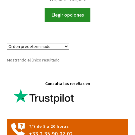
de
Este
precios:
Elegir opciones
producto
desde
tiene
124,90 €
múltiples
hasta
variantes.
184,90 €
Las
opciones
Mostrando el único resultado
se
pueden
elegir
Consulta las reseñas en
en
la
página
de
producto
7/7 de 8 a 20 horas
+33 2 35 90 02 02