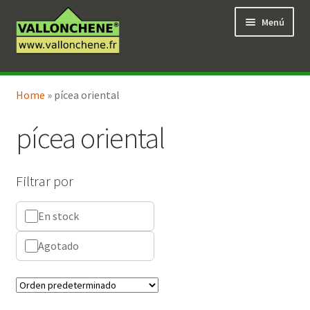
Ir
Ir
Menú
a
al
la
contenido
navegación
Expandi
Tienda en línea
el
Home
»
pícea oriental
menú
hijo
pícea oriental
Filtrar por
En stock
Agotado