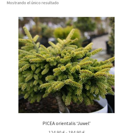
Mostrando el único resultado
PICEA orientalis ‘Juwel’
Rango
124,90
€
-
184,90
€