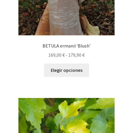
de
producto
BETULA ermanii ‘Blush’
Rango
169,00
€
-
179,90
€
de
Este
precios:
Elegir opciones
producto
desde
tiene
169,00 €
múltiples
hasta
variantes.
179,90 €
Las
opciones
se
pueden