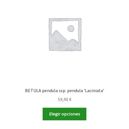
se
pueden
elegir
en
la
página
de
producto
BETULA pendula ssp. pendula ‘Laciniata’
59,90
€
Este
Elegir opciones
producto
tiene