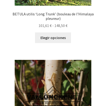
BETULA utilis ‘Long Trunk’ (bouleau de l’Himalaya
pleureur)
Rango
101,61
€
-
148,50
€
de
Este
precios:
Elegir opciones
producto
desde
tiene
101,61 €
múltiples
hasta
variantes.
148,50 €
Las
opciones
se
pueden
elegir
en
la