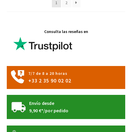
1
2
elegir
en
la
página
Consulta las reseñas en
de
producto
7/7 de 8 a 20 horas
+33 2 35 90 02 02
Envío desde
9,90 €*/por pedido