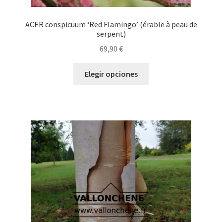
ACER conspicuum ‘Red Flamingo’ (érable à peau de
serpent)
69,90
€
Este
Elegir opciones
producto
tiene
múltiples
variantes.
Las
opciones
se
pueden
elegir
en
la
página