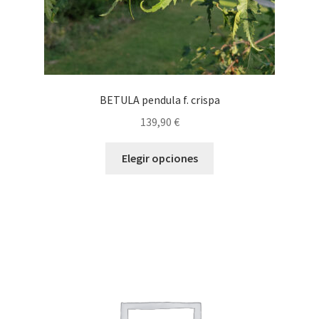
de
producto
BETULA pendula f. crispa
139,90
€
Este
Elegir opciones
producto
tiene
múltiples
variantes.
Las
opciones
se
pueden
elegir