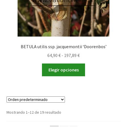
página
de
producto
BETULA utilis ssp. jacquemontii ‘Doorenbos’
Rango
64,90
€
-
197,89
€
de
Este
precios:
Elegir opciones
producto
desde
tiene
64,90 €
múltiples
hasta
variantes.
197,89 €
Las
opciones
Mostrando 1–12 de 19 resultado
se
pueden