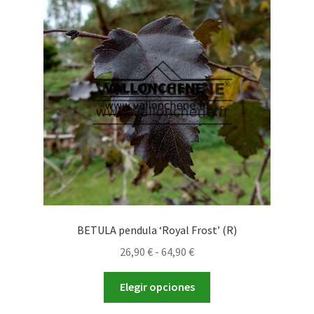
opciones
se
pueden
elegir
en
la
página
de
producto
BETULA pendula ‘Royal Frost’ (R)
Rango
26,90
€
-
64,90
€
de
Este
precios:
Elegir opciones
producto
desde