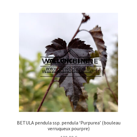
múltiples
variantes.
Las
opciones
se
pueden
elegir
en
la
página
de
producto
BETULA pendula ssp. pendula ‘Purpurea’ (bouleau
verruqueux pourpre)