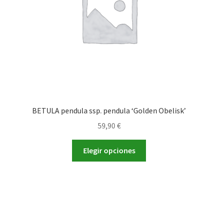
en
la
página
de
producto
BETULA pendula ssp. pendula ‘Golden Obelisk’
59,90
€
Este
Elegir opciones
producto
tiene
múltiples
variantes.
Las
opciones