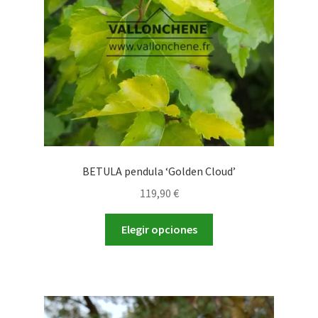
elegir
en
la
página
de
producto
BETULA pendula ‘Golden Cloud’
119,90
€
Este
Elegir opciones
producto
tiene
múltiples
variantes.
Las