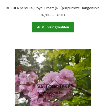
BETULA pendula ‚Royal Frost‘ (R) (purpurrote Hängebirke)
Preisspanne:
26,90
€
–
64,90
€
26,90 €
Dieses
bis
Ausführung wählen
Produkt
64,90 €
weist
mehrere
Varianten
auf.
Die
Optionen
können
auf
der
Produktseite
gewählt
werden