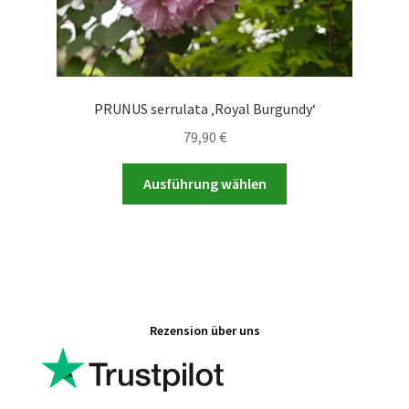
PRUNUS serrulata ‚Royal Burgundy‘
79,90
€
Dieses
Ausführung wählen
Produkt
weist
mehrere
Varianten
auf.
Die
Rezension über uns
Optionen
können
auf
der