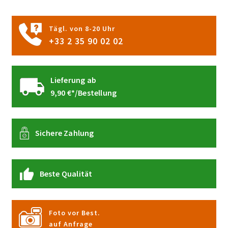
Produktseite
gewählt
Tägl. von 8-20 Uhr
werden
+33 2 35 90 02 02
Lieferung ab
9,90 €*/Bestellung
Sichere Zahlung
Beste Qualität
Foto vor Best.
auf Anfrage