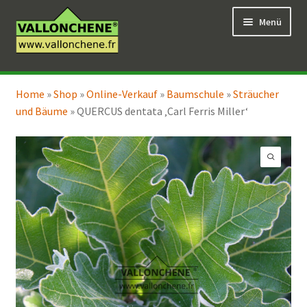
Zur
Zum
Menü
Navigation
Inhalt
springen
springen
Unterm
Online-Verkauf
öffnen
Home
»
Shop
»
Online-Verkauf
»
Baumschule
»
Sträucher
Unterm
Coaching für den Garten
und Bäume
»
QUERCUS dentata ‚Carl Ferris Miller‘
öffnen