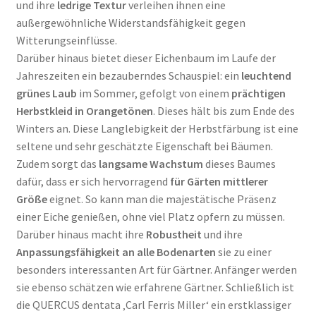
und ihre
ledrige Textur
verleihen ihnen eine
außergewöhnliche Widerstandsfähigkeit gegen
Witterungseinflüsse.
Darüber hinaus bietet dieser Eichenbaum im Laufe der
Jahreszeiten ein bezauberndes Schauspiel: ein
leuchtend
grünes Laub
im Sommer, gefolgt von einem
prächtigen
Herbstkleid in Orangetönen
. Dieses hält bis zum Ende des
Winters an. Diese Langlebigkeit der Herbstfärbung ist eine
seltene und sehr geschätzte Eigenschaft bei Bäumen.
Zudem sorgt das
langsame Wachstum
dieses Baumes
dafür, dass er sich hervorragend
für Gärten mittlerer
Größe
eignet. So kann man die majestätische Präsenz
einer Eiche genießen, ohne viel Platz opfern zu müssen.
Darüber hinaus macht ihre
Robustheit
und ihre
Anpassungsfähigkeit an alle Bodenarten
sie zu einer
besonders interessanten Art für Gärtner. Anfänger werden
sie ebenso schätzen wie erfahrene Gärtner. Schließlich ist
die QUERCUS dentata ‚Carl Ferris Miller‘ ein erstklassiger