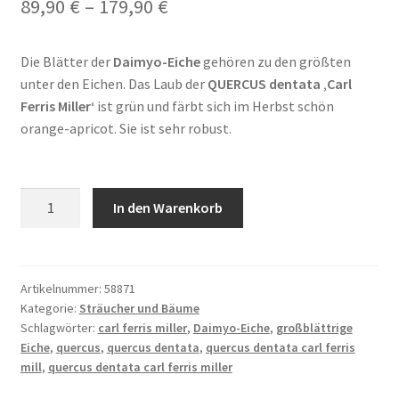
Preisspanne:
89,90
€
–
179,90
€
89,90 €
Die Blätter der
Daimyo-Eiche
gehören zu den größten
bis
unter den Eichen. Das Laub der
QUERCUS dentata ‚Carl
179,90 €
Ferris Miller‘
ist grün und färbt sich im Herbst schön
orange-apricot. Sie ist sehr robust.
QUERCUS
In den Warenkorb
dentata
'Carl
Ferris
Miller'
Artikelnummer:
58871
Kategorie:
Sträucher und Bäume
Menge
Schlagwörter:
carl ferris miller
,
Daimyo-Eiche
,
großblättrige
Eiche
,
quercus
,
quercus dentata
,
quercus dentata carl ferris
mill
,
quercus dentata carl ferris miller