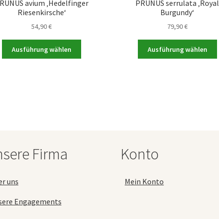
RUNUS avium ‚Hedelfinger
PRUNUS serrulata ‚Roya
Riesenkirsche‘
Burgundy‘
54,90
€
79,90
€
Dieses
Ausführung wählen
Ausführung wählen
Produkt
weist
mehrere
Varianten
auf.
a
Die
Optionen
können
auf
sere Firma
Konto
der
Produktseite
gewählt
er uns
Mein Konto
werden
sere Engagements