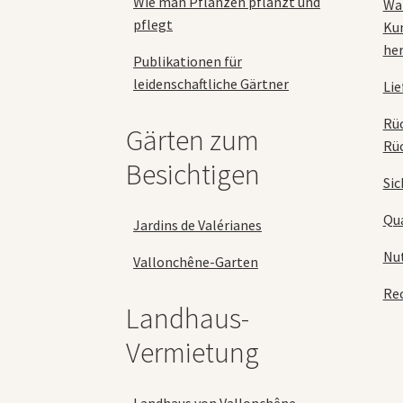
Wie man Pflanzen pflanzt und
Wa
pflegt
Ku
her
Publikationen für
leidenschaftliche Gärtner
Lie
Rü
Gärten zum
Rü
Besichtigen
Sic
Qua
Jardins de Valérianes
Nu
Vallonchêne-Garten
Rec
Landhaus-
Vermietung