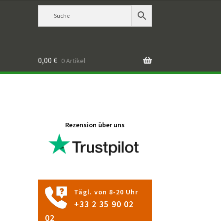
0,00
€
0 Artikel
Rezension über uns
Tägl. von 8-20 Uhr
+33 2 35 90 02
02