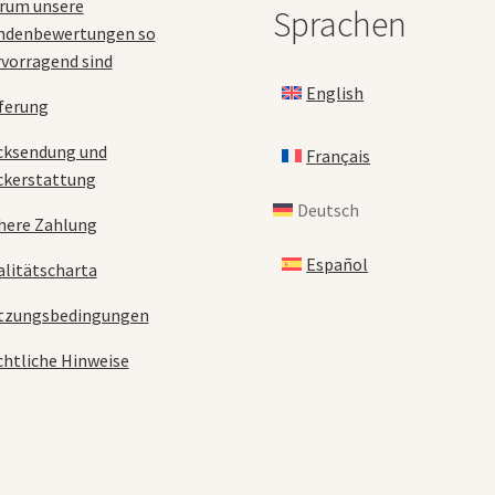
rum unsere
Sprachen
ndenbewertungen so
vorragend sind
English
ferung
cksendung und
Français
ckerstattung
Deutsch
here Zahlung
Español
litätscharta
tzungsbedingungen
htliche Hinweise