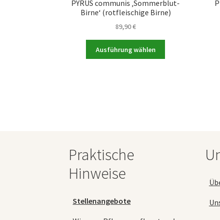
PYRUS communis ‚Sommerblut-
P
Birne‘ (rotfleischige Birne)
89,90
€
Dieses
Ausführung wählen
Produkt
weist
mehrere
Varianten
auf.
Die
Optionen
können
auf
Praktische
Un
der
Produktseite
Hinweise
gewählt
Üb
werden
Stellenangebote
Un