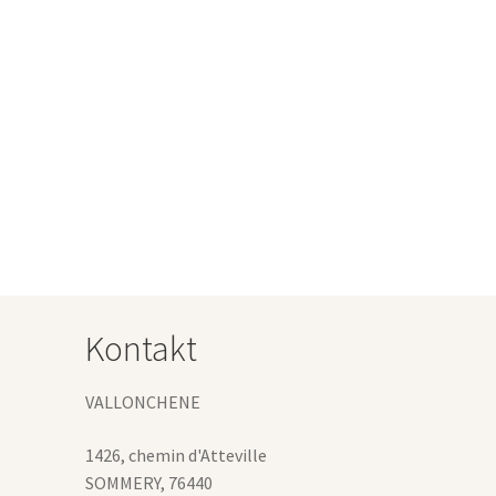
l
Dieses
Produkt
weist
mehrere
Varianten
uf.
Die
Optionen
können
auf
Kontakt
der
Produktseite
gewählt
VALLONCHENE
werden
1426, chemin d'Atteville
SOMMERY
,
76440