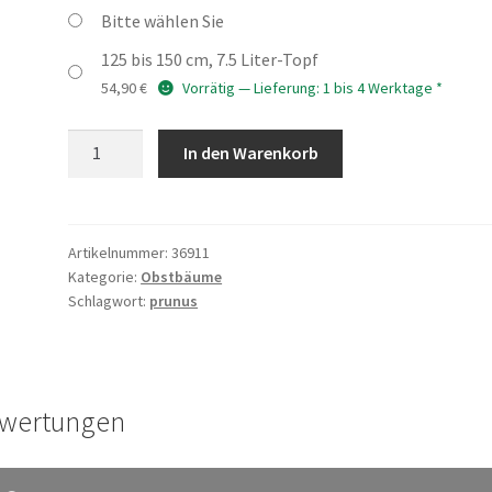
Bitte wählen Sie
125 bis 150 cm, 7.5 Liter-Topf
54,90
€
Vorrätig — Lieferung: 1 bis 4 Werktage *
PRUNUS
In den Warenkorb
domestica
'Mirabelle
de
Nancy'
Artikelnummer:
36911
Kategorie:
Obstbäume
Menge
Schlagwort:
prunus
wertungen