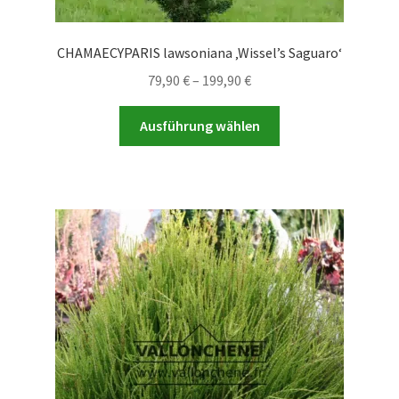
CHAMAECYPARIS lawsoniana ‚Wissel’s Saguaro‘
Preisspanne:
79,90
€
–
199,90
€
79,90 €
Dieses
bis
Ausführung wählen
Produkt
199,90 €
weist
mehrere
Varianten
auf.
Die
Optionen
können
auf
der
Produktseite
gewählt