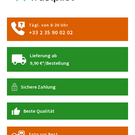
der
Produktseite
gewählt
Tägl. von 8-20 Uhr
werden
+33 2 35 90 02 02
Lieferung ab
9,90 €*/Bestellung
Sichere Zahlung
Beste Qualität
Foto vor Best.