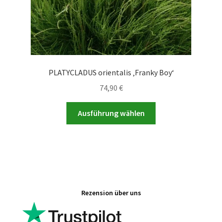
werden
PLATYCLADUS orientalis ‚Franky Boy‘
74,90
€
Dieses
Ausführung wählen
Produkt
weist
mehrere
Varianten
auf.
Die
Rezension über uns
Optionen
können
auf