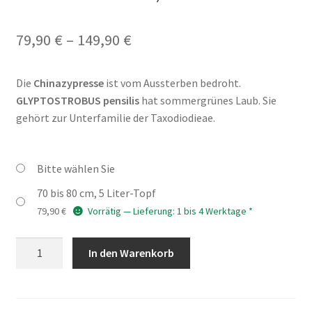
Preisspanne:
79,90
€
–
149,90
€
79,90 €
Die
Chinazypresse
ist vom Aussterben bedroht.
bis
GLYPTOSTROBUS pensilis
hat sommergrünes Laub. Sie
149,90 €
gehört zur Unterfamilie der Taxodiodieae.
Bitte wählen Sie
70 bis 80 cm, 5 Liter-Topf
79,90
€
Vorrätig — Lieferung: 1 bis 4 Werktage *
GLYPTOSTROBUS
In den Warenkorb
pensilis
(Chinazypresse,
Wasserfichte)