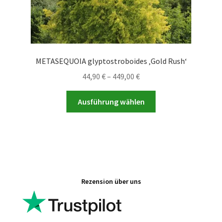
METASEQUOIA glyptostroboides ‚Gold Rush‘
Preisspanne:
44,90
€
–
449,00
€
44,90 €
Dieses
bis
Ausführung wählen
Produkt
449,00 €
weist
mehrere
Varianten
auf.
Die
Rezension über uns
Optionen
können
auf
der