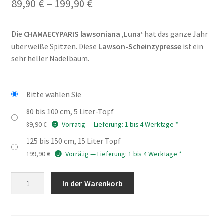
Preisspanne:
89,90
€
–
199,90
€
89,90 €
Die
CHAMAECYPARIS lawsoniana ‚Luna‘
hat das ganze Jahr
bis
über weiße Spitzen. Diese
Lawson-Scheinzypresse
ist ein
199,90 €
sehr heller Nadelbaum.
Bitte wählen Sie
80 bis 100 cm, 5 Liter-Topf
89,90
€
Vorrätig — Lieferung: 1 bis 4 Werktage *
125 bis 150 cm, 15 Liter Topf
199,90
€
Vorrätig — Lieferung: 1 bis 4 Werktage *
CHAMAECYPARIS
In den Warenkorb
lawsoniana
'Luna'
Menge