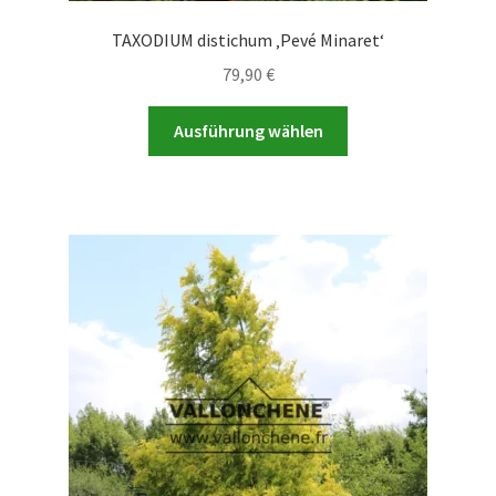
TAXODIUM distichum ‚Pevé Minaret‘
79,90
€
Dieses
Ausführung wählen
Produkt
weist
mehrere
Varianten
auf.
Die
Optionen
können
auf
der
Produktseite
gewählt
werden