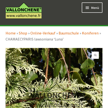
Zur
Zum
Menü
Navigation
Inhalt
springen
springen
Unterm
Online-Verkauf
öffnen
Home
»
Shop
»
Online-Verkauf
»
Baumschule
»
Koniferen
»
Unterm
Coaching für den Garten
CHAMAECYPARIS lawsoniana ‘Luna’
öffnen