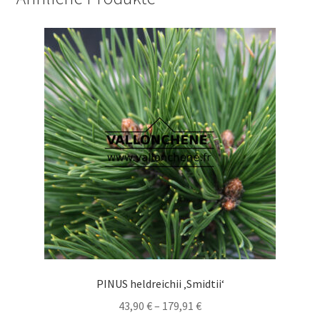
PINUS heldreichii ‚Smidtii‘
Preisspanne:
43,90
€
–
179,91
€