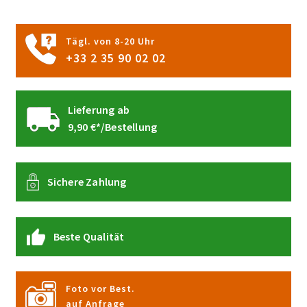
Produktseite
gewählt
Tägl. von 8-20 Uhr
werden
+33 2 35 90 02 02
Lieferung ab
9,90 €*/Bestellung
Sichere Zahlung
Beste Qualität
Foto vor Best.
auf Anfrage