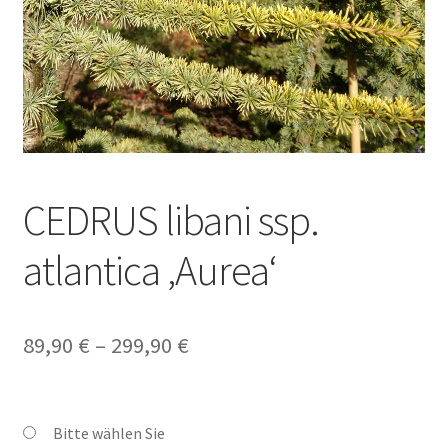
CEDRUS libani ssp.
atlantica ‚Aurea‘
Preisspanne:
89,90
€
–
299,90
€
89,90 €
bis
Bitte wählen Sie