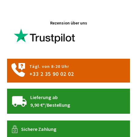
Varianten
auf.
Die
Rezension über uns
Optionen
können
auf
der
Produktseite
gewählt
Tägl. von 8-20 Uhr
werden
+33 2 35 90 02 02
Lieferung ab
9,90 €*/Bestellung
Sichere Zahlung