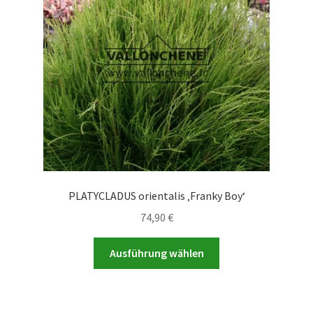
können
auf
der
Produktseite
gewählt
werden
PLATYCLADUS orientalis ‚Franky Boy‘
74,90
€
Dieses
Ausführung wählen
Produkt
weist
mehrere