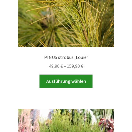
Produktseite
gewählt
werden
PINUS strobus ‚Louie‘
Preisspanne:
49,90
€
–
159,90
€
49,90 €
Dieses
bis
Ausführung wählen
Produkt
159,90 €
weist
mehrere
Varianten
auf.
Die
Optionen