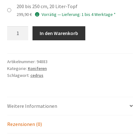
299,90 €
200 bis 250 cm, 20 Liter-Topf
299,90
€
Vorrätig — Lieferung: 1 bis 4 Werktage *
CEDRUS
In den Warenkorb
libani
ssp.
atlantica
'Aurea'
Artikelnummer:
94883
Kategorie:
Koniferen
Menge
Schlagwort:
cedrus
Weitere Informationen
Rezensionen (0)