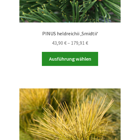
PINUS heldreichii ‚Smidtii‘
Preisspanne:
43,90
€
–
179,91
€
43,90 €
Dieses
bis
Ausführung wählen
Produkt
179,91 €
weist
mehrere
Varianten
auf.
Die
Optionen
können
auf
der