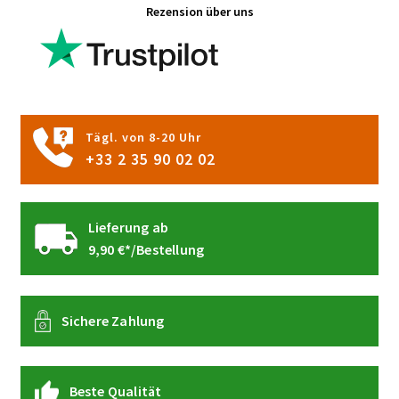
Rezension über uns
Optionen
können
auf
der
Produktseite
gewählt
Tägl. von 8-20 Uhr
werden
+33 2 35 90 02 02
Lieferung ab
9,90 €*/Bestellung
Sichere Zahlung
Beste Qualität