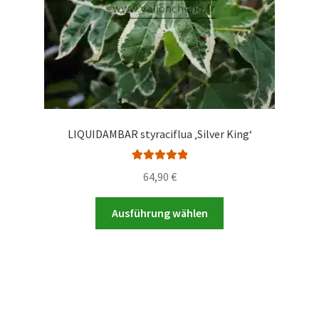
gewählt
werden
LIQUIDAMBAR styraciflua ‚Silver King‘
Bewertet mit
64,90
€
5.00
von 5
Dieses
Ausführung wählen
Produkt
weist
mehrere
Varianten
auf.
Die