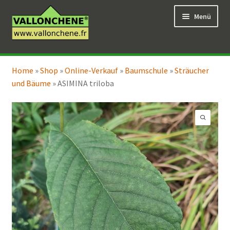
Zur
Zum
Menü
Navigation
Inhalt
springen
springen
Unterm
Online-Verkauf
öffnen
Home
»
Shop
»
Online-Verkauf
»
Baumschule
»
Sträucher
Unterm
Coaching für den Garten
und Bäume
»
ASIMINA triloba
öffnen