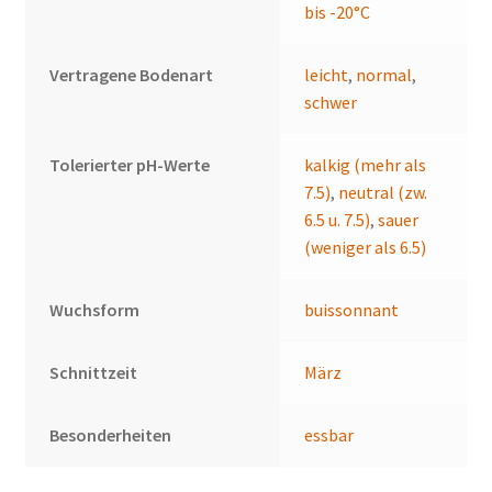
bis -20°C
Vertragene Bodenart
leicht
,
normal
,
schwer
Tolerierter pH-Werte
kalkig (mehr als
7.5)
,
neutral (zw.
6.5 u. 7.5)
,
sauer
(weniger als 6.5)
Wuchsform
buissonnant
Schnittzeit
März
Besonderheiten
essbar