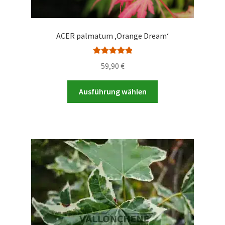
ACER palmatum ‚Orange Dream‘
Bewertet mit
59,90
€
5.00
von 5
Dieses
Ausführung wählen
Produkt
weist
mehrere
Varianten
auf.
Die
Optionen
können
auf
der
Produktseite