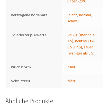
unter -20°C
Vertragene Bodenart
leicht
,
normal
,
schwer
Tolerierter pH-Werte
kalkig (mehr als
7.5)
,
neutral (zw.
6.5 u. 7.5)
,
sauer
(weniger als 6.5)
Wuchsform
rund
Schnittzeit
März
Ähnliche Produkte