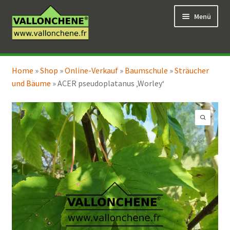
Zur
Zum
Menü
Navigation
Inhalt
springen
springen
Unterm
Online-Verkauf
öffnen
Home
»
Shop
»
Online-Verkauf
»
Baumschule
»
Sträucher
Unterm
Coaching für den Garten
und Bäume
»
ACER pseudoplatanus ‚Worley‘
öffnen