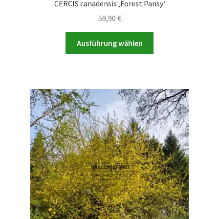
CERCIS canadensis ‚Forest Pansy‘
59,90
€
Dieses
Ausführung wählen
Produkt
weist
mehrere
Varianten
auf.
Die
Optionen
können
auf
der
Produktseite
gewählt
werden