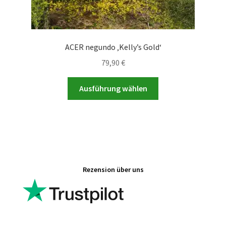
ACER negundo ‚Kelly’s Gold‘
79,90
€
Dieses
Ausführung wählen
Produkt
weist
mehrere
Varianten
auf.
Die
Rezension über uns
Optionen
können
auf
der
Produktseite