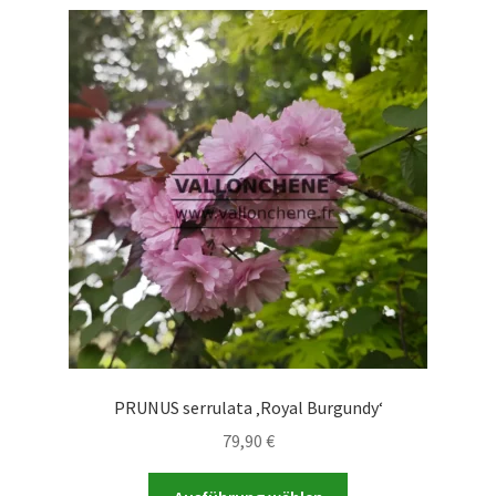
PRUNUS serrulata ‚Royal Burgundy‘
79,90
€
Dieses