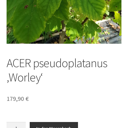
ACER pseudoplatanus
‚Worley‘
179,90
€
ACER