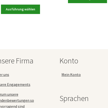
5.00
von 5
69,90 
Dieses
Ausführung wählen
Produkt
weist
a
mehrere
Varianten
auf.
Die
Optionen
können
auf
sere Firma
Konto
der
Produktseite
gewählt
er uns
Mein Konto
werden
sere Engagements
rum unsere
Sprachen
ndenbewertungen so
vorragend sind