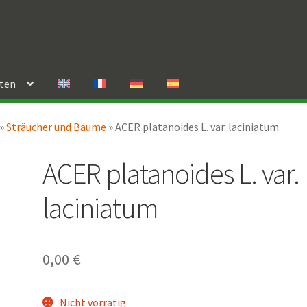
rten
»
Sträucher und Bäume
»
ACER platanoides L. var. laciniatum
ACER platanoides L. var.
laciniatum
0,00
€
Nicht vorrätig