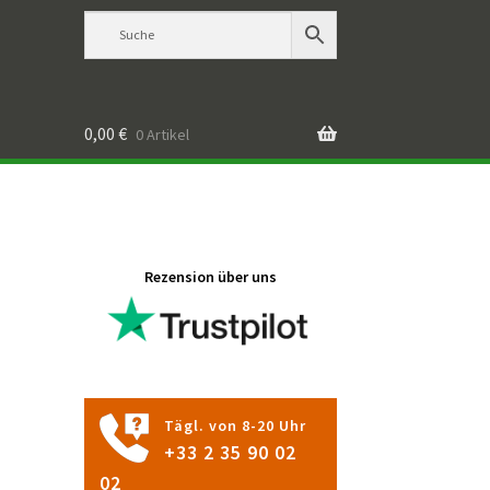
0,00
€
0 Artikel
Rezension über uns
Tägl. von 8-20 Uhr
+33 2 35 90 02
02