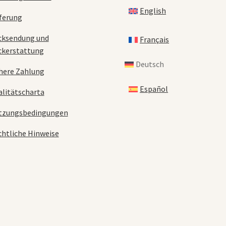
English
ferung
cksendung und
Français
ckerstattung
Deutsch
here Zahlung
Español
litätscharta
tzungsbedingungen
htliche Hinweise