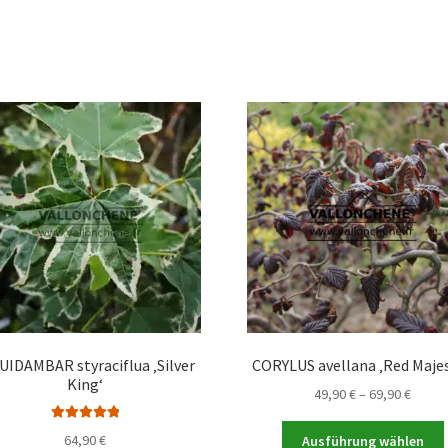
UIDAMBAR styraciflua ‚Silver
CORYLUS avellana ‚Red Majes
King‘
Preis
49,90
€
–
69,90
€
49,90 
Bewertet mit
bis
64,90
€
Ausführung wählen