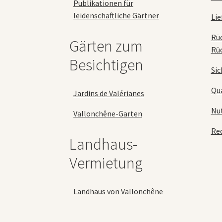
Publikationen für
leidenschaftliche Gärtner
Lie
Rü
Gärten zum
Rü
Besichtigen
Sic
Qua
Jardins de Valérianes
Nu
Vallonchêne-Garten
Rec
Landhaus-
Vermietung
Landhaus von Vallonchêne