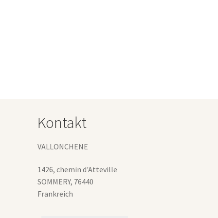
Produkt
€
weist
mehrere
Varianten
uf.
Die
Optionen
können
auf
der
Produktseite
Kontakt
gewählt
werden
VALLONCHENE
1426, chemin d'Atteville
SOMMERY
,
76440
Frankreich