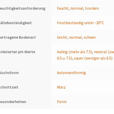
euchtigkeitsanforderung
feucht
,
normal
,
trocken
ältebeständigkeit
frostbeständig unter -20°C
Vertragene Bodenart
leicht
,
normal
,
schwer
olerierter pH-Werte
kalkig (mehr als 7.5)
,
neutral (zw
6.5 u. 7.5)
,
sauer (weniger als 6.5)
Wuchsform
kolonnenförmig
chnittzeit
März
Besonderheiten
Form