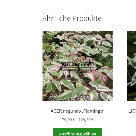
Ähnliche Produkte
ACER negundo ‚Flamingo‘
LIQ
Preisspanne:
79,90
€
–
129,90
€
79,90 €
Dieses
bis
Ausführung wählen