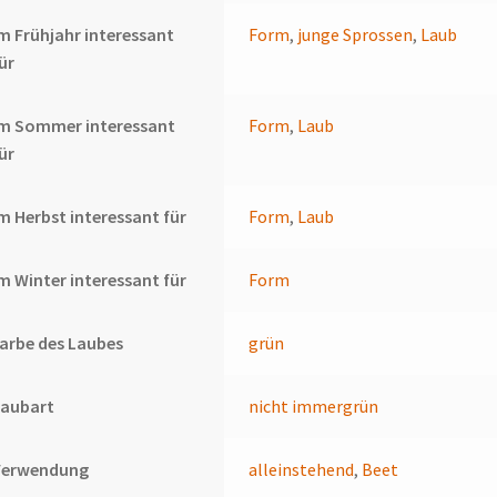
m Frühjahr interessant
Form
,
junge Sprossen
,
Laub
ür
Im Sommer interessant
Form
,
Laub
ür
m Herbst interessant für
Form
,
Laub
m Winter interessant für
Form
arbe des Laubes
grün
Laubart
nicht immergrün
Verwendung
alleinstehend
,
Beet